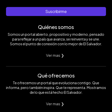
aún
EDH/
cargar
entre
Menly
celulares,
los
Gonzalez
pero
Suscribirme
cerros,
no
bajo
funcionan
cuevas.
para
Quiénes somos
Foto
poder
EDH/
hacer
Somos un portal abierto, propositivo y moderno, pensado
Menly
uso
González
de
para reflejar a un país que avanza, se reinventa y se une.
computadoras
Somos el punto de conexión con lo mejor de El Salvador.
y
darle
poder
Ver mas ❯
a
la
planta
del
Qué ofrecemos
pozo.
Foto
EDH/
Te ofrecemos un portal que evoluciona contigo. Que
Menly
informa, pero también inspira. Que te representa. Mostramos
González
de lo que está hecho El Salvador.
Ver mas ❯