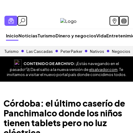
Inicio
Noticias
Turismo
Dinero y negocios
Vida
Entretenim
Turismo
Las Cascadas
Peter Parker
Nativos
Negocios
CONTENIDO DE ARCHIVO:
¡Estás navegando en el
pasado! 🚀 Da el salto a la nueva versión de
elsalvador.com
. Te
invitamos a visitar el nuevo portal país donde coincidimos todos.
Córdoba: el último caserío de
Panchimalco donde los niños
tienen tablets pero no luz
eléctrica