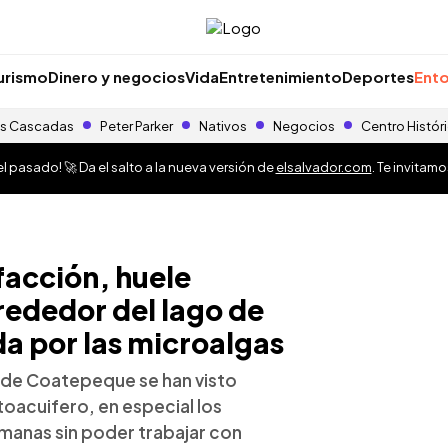
urismo
Dinero y negocios
Vida
Entretenimiento
Deportes
Ento
s Cascadas
Peter Parker
Nativos
Negocios
Centro Histór
 pasado! 🚀 Da el salto a la nueva versión de
elsalvador.com
. Te invitam
facción, huele
lrededor del lago de
a por las microalgas
o de Coatepeque se han visto
oacuifero, en especial los
manas sin poder trabajar con