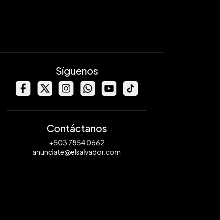
Síguenos
Contáctanos
+503 7854 0662
anunciate@elsalvador.com