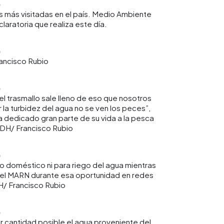
 más visitadas en el país. Medio Ambiente
laratoria que realiza este día.
ancisco Rubio
el trasmallo sale lleno de eso que nosotros
la turbidez del agua no se ven los peces”,
a dedicado gran parte de su vida a la pesca
EDH/ Francisco Rubio
 doméstico ni para riego del agua mientras
 el MARN durante esa oportunidad en redes
H/ Francisco Rubio
or cantidad posible el agua proveniente del