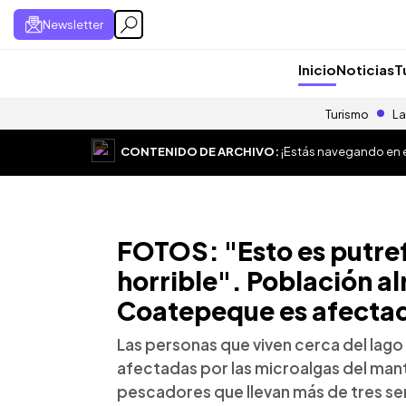
Newsletter
Inicio
Noticias
T
Turismo
La
CONTENIDO DE ARCHIVO:
¡Estás navegando en el
FOTOS: "Esto es putre
horrible". Población a
Coatepeque es afectad
Las personas que viven cerca del lag
afectadas por las microalgas del mant
pescadores que llevan más de tres se