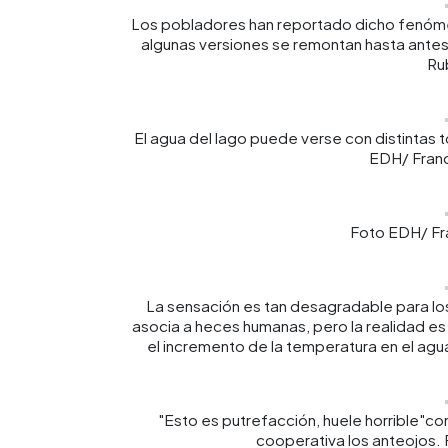
Los pobladores han reportado dicho fenóme
algunas versiones se remontan hasta ante
Ru
El agua del lago puede verse con distintas 
EDH/ Franc
Foto EDH/ Fr
La sensación es tan desagradable para los
asocia a heces humanas, pero la realidad es
el incremento de la temperatura en el agu
"Esto es putrefacción, huele horrible"c
cooperativa los anteojos.