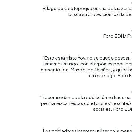
El lago de Coatepeque es una de las zonas
busca su protección con la dec
Foto EDH/ Fr
“Esto está triste hoy, no se puede pescar, 
llamamos musgo; con el arpón es peor, por 
comentó Joel Mancía, de 45 años, y quien h
en este lago. Foto 
“Recomendamos a la población no hacer uso
permanezcan estas condiciones”, escribió
sociales. Foto ED
Los pobladores intentan utilizar en la men