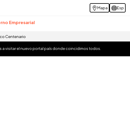
Mapa
Esp
rno Empresarial
ico Centenario
os a visitar el nuevo portal país donde coincidimos todos.