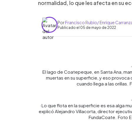
normalidad, lo que les afecta en su e
Por
Francisco Rubio/ Enrique Carranz
Publicado el 05 de mayo de 2022
0:00
Facebook
Twitter
►
Escuchar artículo
El lago de Coatepeque, en Santa Ana, mant
muertas en su superficie, y eso provoca 
cuando llega a las orillas
·Lo que flota en la superficie es esa alga mu
explicó Alejandro Villacorta, director ejec
FundaCoate. Foto E