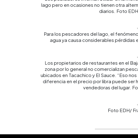
lago pero en ocasiones no tienen otra alter
diarios. Foto EDH
Para los pescadores del lago, el fenómeno
agua ya causa considerables pérdidas 
Los propietarios de restaurantes en el Baj
zona por lo general no comercializan pesca
ubicados en Tacachico y El Sauce. “Eso nos t
diferencia en el precio por libra puede ser h
vendedoras del lugar. F
Foto EDH/ Fr