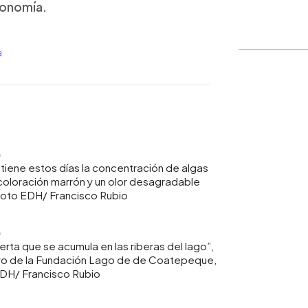
conomía.
a
WhatsApp
Copiar link
iene estos días la concentración de algas
coloración marrón y un olor desagradable
. Foto EDH/ Francisco Rubio
erta que se acumula en las riberas del lago”,
utivo de la Fundación Lago de de Coatepeque,
DH/ Francisco Rubio