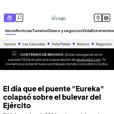
Inicio
Noticias
Turismo
Dinero y negocios
Vida
Entretenim
Turismo
Las Cascadas
Peter Parker
Nativos
Negocios
CONTENIDO DE ARCHIVO:
¡Estás navegando en el
pasado! 🚀 Da el salto a la nueva versión de
elsalvador.com
. Te
invitamos a visitar el nuevo portal país donde coincidimos todos.
El día que el puente "Eureka"
colapsó sobre el bulevar del
Ejército