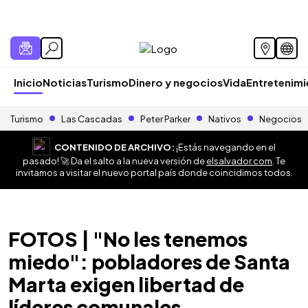
Inicio
Noticias
Turismo
Dinero y negocios
Vida
Entretenim
Turismo
Las Cascadas
Peter Parker
Nativos
Negocios
CONTENIDO DE ARCHIVO:
¡Estás navegando en el
pasado! 🚀 Da el salto a la nueva versión de
elsalvador.com
. Te
invitamos a visitar el nuevo portal país donde coincidimos todos.
FOTOS | "No les tenemos
miedo": pobladores de Santa
Marta exigen libertad de
líderes comunales