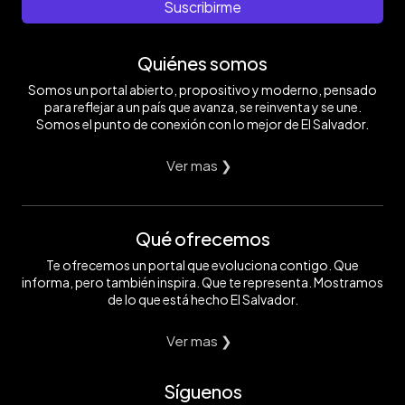
/
EDH/
Foto
años
Suscribirme
Archivo
Jonatan
EDH/
ha
Funes
Jonatan
luchado
Funes
por
Quiénes somos
su
propio
Somos un portal abierto, propositivo y moderno, pensado
desarrollo,
contra
para reflejar a un país que avanza, se reinventa y se une.
la
Somos el punto de conexión con lo mejor de El Salvador.
minería
y
en
Ver mas ❯
favor
del
derecho
al
Qué ofrecemos
agua.
Foto
EDH/
Te ofrecemos un portal que evoluciona contigo. Que
Jonatan
informa, pero también inspira. Que te representa. Mostramos
Funes
de lo que está hecho El Salvador.
Ver mas ❯
Síguenos