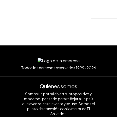
WhatsApp
Copiar link
Todos los derechos reservados 1999-2026
Quiénes somos
Somos un portal abierto, propositivo y
moderno, pensado para reflejar a un país
que avanza, se reinventa y se une. Somos el
punto de conexión con lo mejor de El
Salvador.