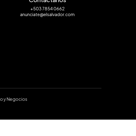
+503 7854 0662
anunciate@elsalvador.com
ro y Negocios