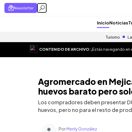
Newsletter
Inicio
Noticias
T
Turismo
La
CONTENIDO DE ARCHIVO:
¡Estás navegando en el
Agromercado en Mejica
huevos barato pero sol
Los compradores deben presentar DU
huevos, pero no para el resto de prod
Por
Menly González