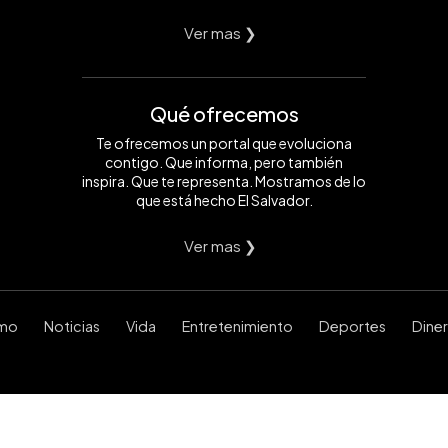
Ver mas ❯
Qué ofrecemos
Te ofrecemos un portal que evoluciona
contigo. Que informa, pero también
inspira. Que te representa. Mostramos de lo
que está hecho El Salvador.
Ver mas ❯
smo
Noticias
Vida
Entretenimiento
Deportes
Dine