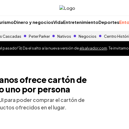
urismo
Dinero y negocios
Vida
Entretenimiento
Deportes
Ento
s Cascadas
Peter Parker
Nativos
Negocios
Centro Histór
 pasado! 🚀 Da el salto a la nueva versión de
elsalvador.com
. Te invitam
nos ofrece cartón de
o uno por persona
I para poder comprar el cartón de
uctos ofrecidos en el lugar.