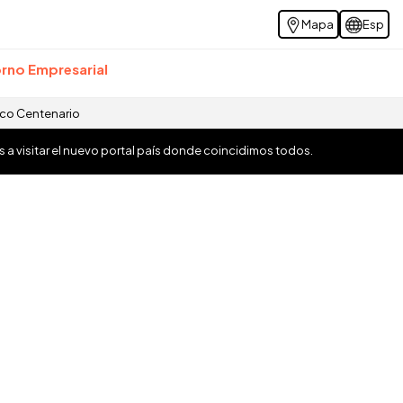
Mapa
Esp
rno Empresarial
ico Centenario
os a visitar el nuevo portal país donde coincidimos todos.