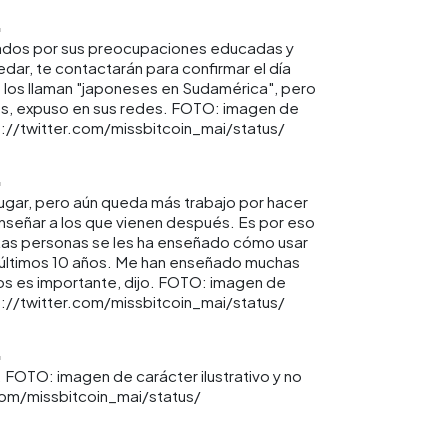
dos por sus preocupaciones educadas y
dar, te contactarán para confirmar el día
s los llaman "japoneses en Sudamérica", pero
es, expuso en sus redes. FOTO: imagen de
ps://twitter.com/missbitcoin_mai/status/
ugar, pero aún queda más trabajo por hacer
nseñar a los que vienen después. Es por eso
ntas personas se les ha enseñado cómo usar
s últimos 10 años. Me han enseñado muchas
s es importante, dijo. FOTO: imagen de
ps://twitter.com/missbitcoin_mai/status/
e. FOTO: imagen de carácter ilustrativo y no
com/missbitcoin_mai/status/