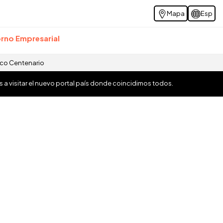
Mapa
Esp
rno Empresarial
ico Centenario
os a visitar el nuevo portal país donde coincidimos todos.