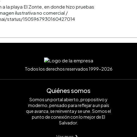
 a la playa El Zonte, en donde hizo pruebas
magen ilustrativa no comercial /
_mai/status/1505967930160427014
Todos los derechos reservados 1999-2026
Quiénes somos
Somos un portal abierto, propositivo y
moderno, pensado para reflejar a un país
que avanza, se reinventa y se une. Somos el
punto de conexión con lo mejor de El
Salvador.
Ver mas ❯