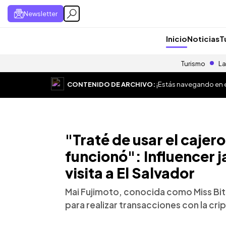
Newsletter
Inicio
Noticias
T
Turismo
La
CONTENIDO DE ARCHIVO:
¡Estás navegando en el
"Traté de usar el cajer
funcionó": Influencer 
visita a El Salvador
Mai Fujimoto, conocida como Miss Bit
para realizar transacciones con la cr