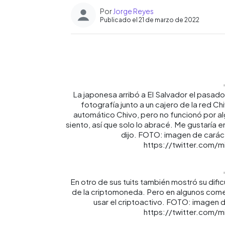
Por
Jorge Reyes
Publicado el 21 de marzo de 2022
0:00
Facebook
Twitter
►
Escuchar artículo
La japonesa arribó a El Salvador el pasado
fotografía junto a un cajero de la red Ch
automático Chivo, pero no funcionó por algu
siento, así que solo lo abracé. Me gustaría e
dijo. FOTO: imagen de carácte
https://twitter.com/m
En otro de sus tuits también mostró su dif
de la criptomoneda. Pero en algunos comer
usar el criptoactivo. FOTO: imagen de
https://twitter.com/m