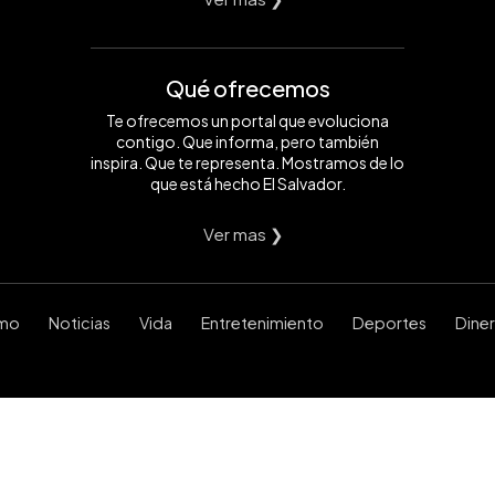
Qué ofrecemos
Te ofrecemos un portal que evoluciona
contigo. Que informa, pero también
inspira. Que te representa. Mostramos de lo
que está hecho El Salvador.
Ver mas ❯
smo
Noticias
Vida
Entretenimiento
Deportes
Dine