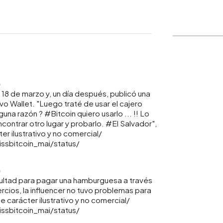
WhatsApp
Copiar link
 18 de marzo y, un día después, publicó una
ivo Wallet. "Luego traté de usar el cajero
na razón ? #Bitcoin quiero usarlo ... !! Lo
ncontrar otro lugar y probarlo. #El Salvador",
r ilustrativo y no comercial/
issbitcoin_mai/status/
icultad para pagar una hamburguesa a través
cios, la influencer no tuvo problemas para
 carácter ilustrativo y no comercial/
issbitcoin_mai/status/