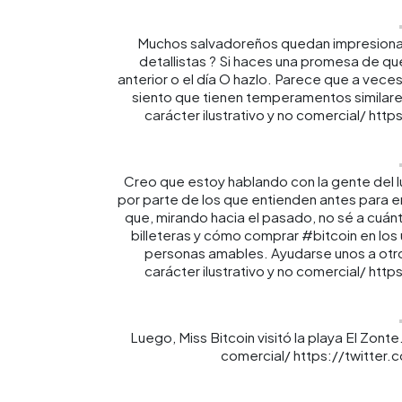
Muchos salvadoreños quedan impresiona
detallistas ? Si haces una promesa de que
anterior o el día O hazlo. Parece que a vece
siento que tienen temperamentos similar
carácter ilustrativo y no comercial/ htt
Creo que estoy hablando con la gente del l
por parte de los que entienden antes para e
que, mirando hacia el pasado, no sé a cuá
billeteras y cómo comprar #bitcoin en lo
personas amables. Ayudarse unos a otro
carácter ilustrativo y no comercial/ htt
Luego, Miss Bitcoin visitó la playa El Zont
comercial/ https://twitter.