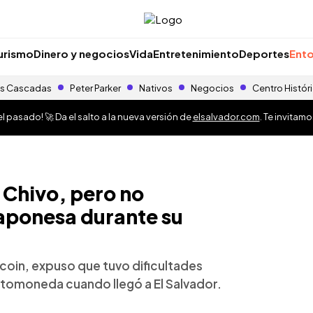
urismo
Dinero y negocios
Vida
Entretenimiento
Deportes
Ento
s Cascadas
Peter Parker
Nativos
Negocios
Centro Histór
 pasado! 🚀 Da el salto a la nueva versión de
elsalvador.com
. Te invitam
o Chivo, pero no
japonesa durante su
coin, expuso que tuvo dificultades
iptomoneda cuando llegó a El Salvador.