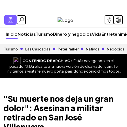
Inicio
Noticias
Turismo
Dinero y negocios
Vida
Entretenim
Turismo
Las Cascadas
Peter Parker
Nativos
Negocios
CONTENIDO DE ARCHIVO:
¡Estás navegando en el
pasado! 🚀 Da el salto a la nueva versión de
elsalvador.com
. Te
invitamos a visitar el nuevo portal país donde coincidimos todos.
"Su muerte nos deja un gran
dolor": Asesinan a militar
retirado en San José
Villanueva