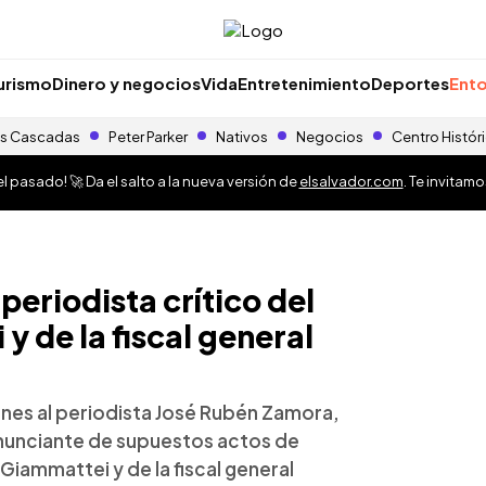
urismo
Dinero y negocios
Vida
Entretenimiento
Deportes
Ento
s Cascadas
Peter Parker
Nativos
Negocios
Centro Histór
 pasado! 🚀 Da el salto a la nueva versión de
elsalvador.com
. Te invitam
eriodista crítico del
 de la fiscal general
ernes al periodista José Rubén Zamora,
denunciante de supuestos actos de
iammattei y de la fiscal general