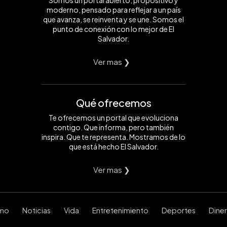
Somos un portal abierto, propositivo y
moderno, pensado para reflejar a un país
que avanza, se reinventa y se une. Somos el
punto de conexión con lo mejor de El
Salvador.
Ver mas ❯
Qué ofrecemos
Te ofrecemos un portal que evoluciona
contigo. Que informa, pero también
inspira. Que te representa. Mostramos de lo
que está hecho El Salvador.
Ver mas ❯
smo
Noticias
Vida
Entretenimiento
Deportes
Dine