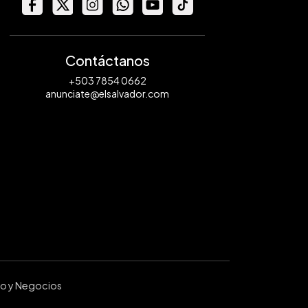
Contáctanos
+503 7854 0662
anunciate@elsalvador.com
ro y Negocios