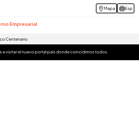
Mapa
Esp
rno Empresarial
ico Centenario
os a visitar el nuevo portal país donde coincidimos todos.