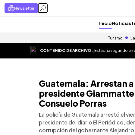
Newsletter
Inicio
Noticias
T
Turismo
La
CONTENIDO DE ARCHIVO:
¡Estás navegando en el
Guatemala: Arrestan a p
presidente Giammattei y
Consuelo Porras
La policía de Guatemala arrestó el vi
presidente del diario El Periódico, 
corrupción del gobernante Alejandro G