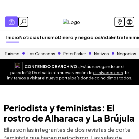
Inicio
Noticias
Turismo
Dinero y negocios
Vida
Entretenim
Turismo
Las Cascadas
Peter Parker
Nativos
Negocios
CONTENIDO DE ARCHIVO:
¡Estás navegando en el
pasado! 🚀 Da el salto a la nueva versión de
elsalvador.com
. Te
invitamos a visitar el nuevo portal país donde coincidimos todos.
Periodista y feministas: El
rostro de Alharaca y La Brújula
Ellas son las integrantes de dos revistas de corte
feminista que hacen periodismo. Las salas de