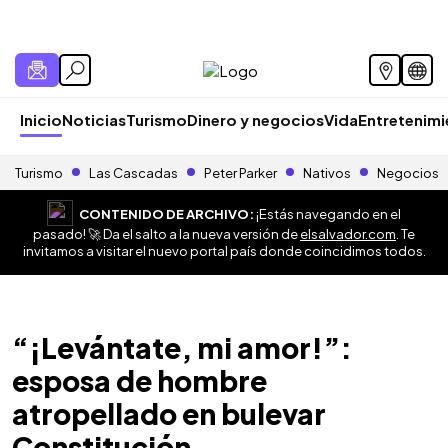
Inicio
Noticias
Turismo
Dinero y negocios
Vida
Entretenim
Turismo
Las Cascadas
Peter Parker
Nativos
Negocios
CONTENIDO DE ARCHIVO:
¡Estás navegando en el
pasado! 🚀 Da el salto a la nueva versión de
elsalvador.com
. Te
invitamos a visitar el nuevo portal país donde coincidimos todos.
“¡Levántate, mi amor!”:
esposa de hombre
atropellado en bulevar
Constitución