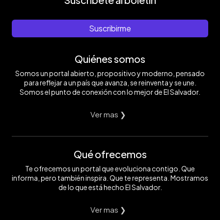
el
carácter
https://twitter.com/CEPASV/status/1655387010293440512
piloto
ilustrativo
aterrizó
y
Suscribirme
de
no
emergencia
comercial
en
/
la
https://twitter.com/CEPASV/status/1655387010293440512
Quiénes somos
referida
terminal
Somos un portal abierto, propositivo y moderno, pensado
aérea.
para reflejar a un país que avanza, se reinventa y se une.
Imagen
Somos el punto de conexión con lo mejor de El Salvador.
de
carácter
ilustrativo
Ver mas ❯
y
no
comercial
/
https://twitter.com/CEPASV/status/1655387010293440512
Qué ofrecemos
Te ofrecemos un portal que evoluciona contigo. Que
informa, pero también inspira. Que te representa. Mostramos
de lo que está hecho El Salvador.
Ver mas ❯