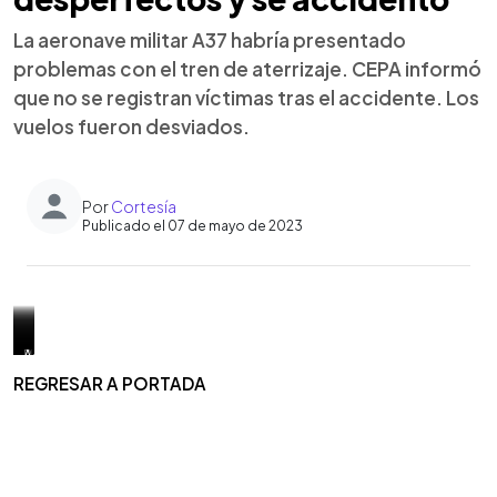
La aeronave militar A37 habría presentado
problemas con el tren de aterrizaje. CEPA informó
que no se registran víctimas tras el accidente. Los
vuelos fueron desviados.
Por
Cortesía
Publicado el 07 de mayo de 2023
0:00
►
La
Según
En
Hasta
Por
Además,
Escuchar artículo
aeronave
reportes,
redes
el
su
la
REGRESAR A PORTADA
militar
la
sociales
momento
parte,
institución
A37,
aeronave
circuló
se
la
manifestó
que
modelo
el
desconoce
Comisión
que
participó
Cessna
video
el
Ejecutiva
un
en
A-
del
estado
Portuaria
equipo
vuelos
37
momento
de
Autónoma
de
por
Dragonfly,
en
la
(CEPA)
Bomberos