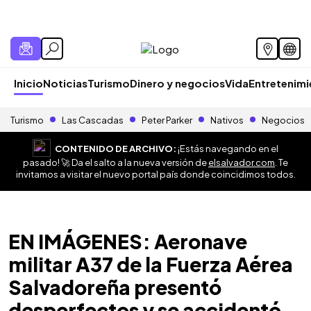
Inicio
Noticias
Turismo
Dinero y negocios
Vida
Entretenim
Turismo
Las Cascadas
Peter Parker
Nativos
Negocios
CONTENIDO DE ARCHIVO:
¡Estás navegando en el
pasado! 🚀 Da el salto a la nueva versión de
elsalvador.com
. Te
invitamos a visitar el nuevo portal país donde coincidimos todos.
EN IMÁGENES: Aeronave
militar A37 de la Fuerza Aérea
Salvadoreña presentó
desperfectos y se accidentó