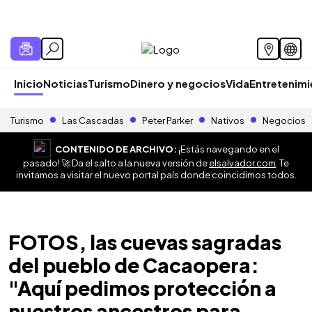
Inicio
Noticias
Turismo
Dinero y negocios
Vida
Entretenim
Turismo
Las Cascadas
Peter Parker
Nativos
Negocios
CONTENIDO DE ARCHIVO:
¡Estás navegando en el
pasado! 🚀 Da el salto a la nueva versión de
elsalvador.com
. Te
invitamos a visitar el nuevo portal país donde coincidimos todos.
FOTOS, las cuevas sagradas
del pueblo de Cacaopera:
"Aquí pedimos protección a
nuestros ancestros para