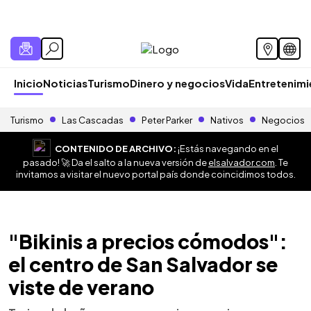
Inicio
Noticias
Turismo
Dinero y negocios
Vida
Entretenim
Turismo
Las Cascadas
Peter Parker
Nativos
Negocios
CONTENIDO DE ARCHIVO:
¡Estás navegando en el
pasado! 🚀 Da el salto a la nueva versión de
elsalvador.com
. Te
invitamos a visitar el nuevo portal país donde coincidimos todos.
"Bikinis a precios cómodos":
el centro de San Salvador se
viste de verano