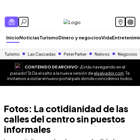
Inicio
Noticias
Turismo
Dinero y negocios
Vida
Entretenim
Turismo
Las Cascadas
Peter Parker
Nativos
Negocios
CONTENIDO DE ARCHIVO:
¡Estás navegando en el
pasado! 🚀 Da el salto a la nueva versión de
elsalvador.com
. Te
invitamos a visitar el nuevo portal país donde coincidimos todos.
Fotos: La cotidianidad de las
calles del centro sin puestos
informales