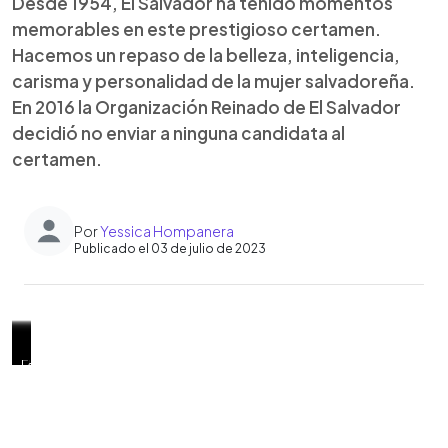
Desde 1954, El Salvador ha tenido momentos
memorables en este prestigioso certamen.
Hacemos un repaso de la belleza, inteligencia,
carisma y personalidad de la mujer salvadoreña.
En 2016 la Organización Reinado de El Salvador
decidió no enviar a ninguna candidata al
certamen.
Por
Yessica Hompanera
Publicado el 03 de julio de 2023
0:00
►
Alejandra
En
Vanessa
En
Zuleika
En
El
En
En
En
Para
En
El
En
La
Escuchar artículo
Gavidia
2020,
Velásquez
el
Soler
2018
Pulgarcito
1996,
1985,
1973,
1975,
1995,
Diario
1955,
primera
(en
Vanessa
modelando
año
en
se
de
El
Julia
Gloria
el
Eleonora
de
El
joven
Miss
Velásquez
el
2019,
2019
conoció
América
Salvador
Haydeé
Ivette
país
Beatrice
Hoy
Salvador
que
Universo
fue
traje
la
posando
a
brilló
se
Mora
Romero
se
Carrillo
documentó
envió
representó
2021)
elegida
típico
representante
con
una
en
sintió
ganó
representó
convirtió
Alamanni
el
a
a