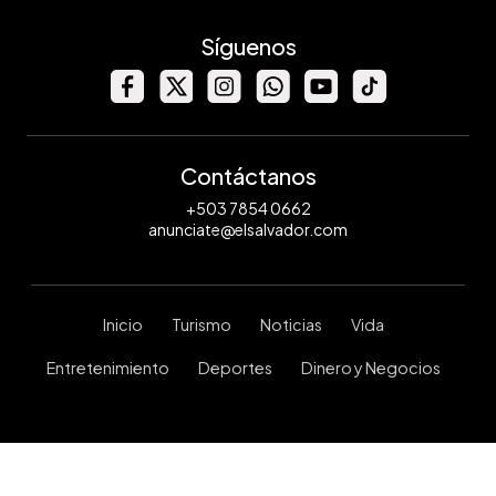
El
Salvador
Síguenos
y
Marian
Esquivel
de
Costa
Rica.
Foto
Contáctanos
EDH/
Archivo
+503 7854 0662
anunciate@elsalvador.com
Inicio
Turismo
Noticias
Vida
Entretenimiento
Deportes
Dinero y Negocios