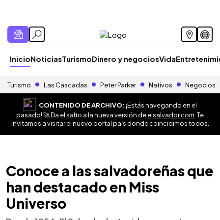
Inicio
Noticias
Turismo
Dinero y negocios
Vida
Entretenim
Turismo
Las Cascadas
Peter Parker
Nativos
Negocios
CONTENIDO DE ARCHIVO:
¡Estás navegando en el
pasado! 🚀 Da el salto a la nueva versión de
elsalvador.com
. Te
invitamos a visitar el nuevo portal país donde coincidimos todos.
Conoce a las salvadoreñas que
han destacado en Miss
Universo