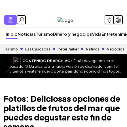
Inicio
Noticias
Turismo
Dinero y negocios
Vida
Entretenim
Turismo
Las Cascadas
Peter Parker
Nativos
Negocios
CONTENIDO DE ARCHIVO:
¡Estás navegando en el
pasado! 🚀 Da el salto a la nueva versión de
elsalvador.com
. Te
invitamos a visitar el nuevo portal país donde coincidimos todos.
Fotos: Deliciosas opciones de
platillos de frutos del mar que
puedes degustar este fin de
semana