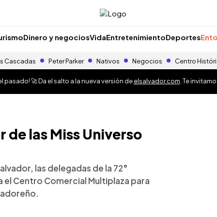
urismo
Dinero y negocios
Vida
Entretenimiento
Deportes
Ento
s Cascadas
Peter Parker
Nativos
Negocios
Centro Histór
 pasado! 🚀 Da el salto a la nueva versión de
elsalvador.com
. Te invitam
r de las Miss Universo
alvador, las delegadas de la 72°
a el Centro Comercial Multiplaza para
lvadoreño.