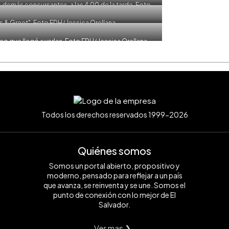
s demás concursantes, a las 4:00 de la tarde. Foto
ca Orellana
ss & Greet". Foto EDH/ Jessica Orellana
o que llegó a verlas. Foto EDH/ Jessica Orellana
Todos los derechos reservados 1999-2026
Quiénes somos
Somos un portal abierto, propositivo y
moderno, pensado para reflejar a un país
que avanza, se reinventa y se une. Somos el
punto de conexión con lo mejor de El
Salvador.
Ver mas ❯