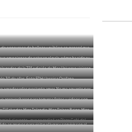
WhatsApp
Copiar link
de concursos de belleza y público en general que
ntes a la corona. Foto EDH/ Jessica Orellana
sus emociones de estar en el país, cómo ha sido su
s de belleza. Foto EDH/ Jessica Orellana
elegadas de la 72° edición de Miss Universo viajaron
n día ameno con el público salvadoreño. Foto EDH/
Orellana
lo 30 de ellas. Foto EDH/ Jessica Orellana
ero agradecerles por tanto amor. No me aguanto por
a, Miss India, Foto EDH/ Jessica Orellana
que aprovecharon para tomarse fotos y videos con
 Jessica Orellana
l Salvador, Miss Tailandia, Miss Países Bajos, Miss
crania, Miss Angola, Miss Líbano, Miss Alemania, Miss
ntre otras. Foto EDH/ Jessica Orellana
minó al evento- que se realizó en Plaza Café del
o en grupos para visitar el lugar y convivir con el
Foto EDH/ Jessica Orellana
/ Jessica Orellana