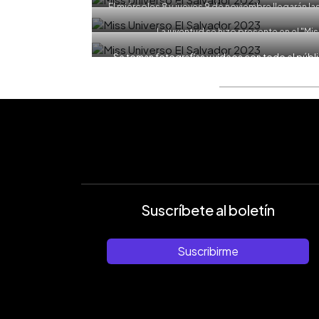
El miércoles 8 y jueves 9 de noviembre llegarán la
EDH/ Jessi
La juventud se hizo presente en el "Mi
Se toman fotografías y vídeos con todo el públic
Suscríbete al boletín
Suscribirme