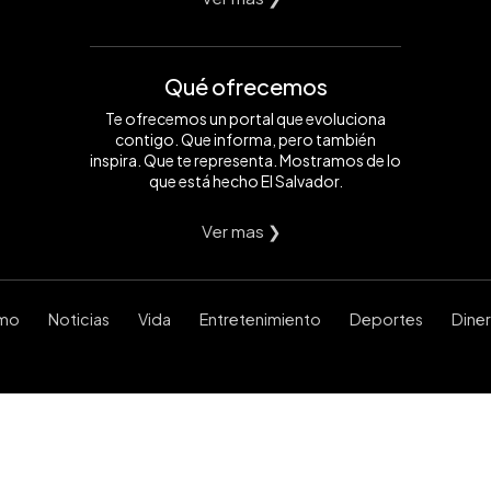
Qué ofrecemos
Te ofrecemos un portal que evoluciona
contigo. Que informa, pero también
inspira. Que te representa. Mostramos de lo
que está hecho El Salvador.
Ver mas ❯
smo
Noticias
Vida
Entretenimiento
Deportes
Dine