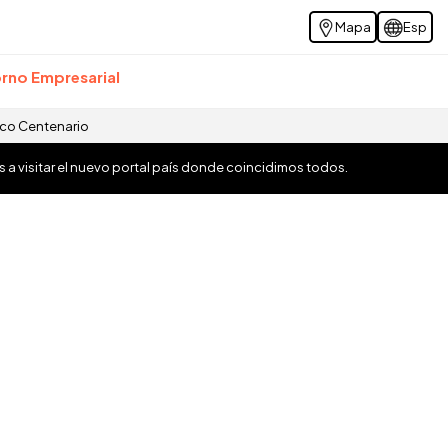
Mapa
Esp
rno Empresarial
ico Centenario
os a visitar el nuevo portal país donde coincidimos todos.