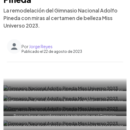
La remodelación del Gimnasio Nacional Adolfo
Pineda con miras al certamen de belleza Miss
Universo 2023.
Por
Jorge Reyes
Publicado el 22 de agosto de 2023
0:00
►
Escuchar artículo
Varios trabajadores quitan la estructura principal de la fachada del
Gimnasio Nacional Adolfo Pineda donde va ser la sede Miss
Universo 2023. Foto EDH/ Jorge Reyes
El Ministerio de Obras Públicas y Transporte MOPT realizan trabajos
de remodelación del gimnasio para el evento de belleza Miss
Universo 2023. Foto EDH/ Jorge Reyes
Realizan trabajos con soldadura autógena para quitar las
Reos en fase de confianza están trabajando en el Gimnasio
estructuras de hierro de la fachada del Gimnasio Nacional Adolfo
Nacional Adolfo Pineda. Foto EDH/ Jorge Reyes
Pineda. Foto EDH/ Jorge Reyes
Los reos de fase de confianza trabajan en quitar las butacas nuevas