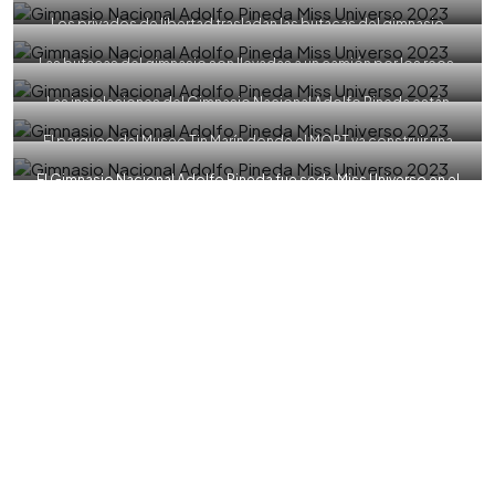
del gimnasio. Foto EDH/ Jorge Reyes
Los privados de libertad trasladan las butacas del gimnasio
nacional Adolfo Pineda a la entrada principal. Foto EDH/ Jorge
Reyes
Las butacas del gimnasio son llevadas a un camión por los reos.
Foto EDH/ Jorge Reyes
Las instalaciones del Gimnasio Nacional Adolfo Pineda están
siendo adecuados para el evento de belleza Miss Universo a
realizarse el 18 de noviembre. Foto EDH/ Jorge Reyes
El parqueo del Museo Tin Marín donde el MOPT va construir una
plaza para las familias salvadoreñas. Foto EDH/ Jorge Reyes
El Gimnasio Nacional Adolfo Pineda fue sede Miss Universo en el
año 1975. Foto EDH/ Jorge Reyes