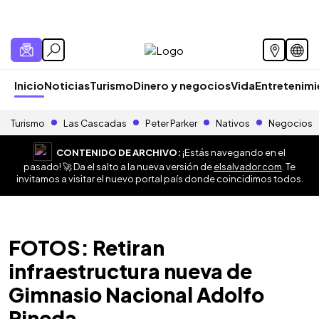
Inicio
Noticias
Turismo
Dinero y negocios
Vida
Entretenim
Turismo
Las Cascadas
Peter Parker
Nativos
Negocios
CONTENIDO DE ARCHIVO:
¡Estás navegando en el
pasado! 🚀 Da el salto a la nueva versión de
elsalvador.com
. Te
invitamos a visitar el nuevo portal país donde coincidimos todos.
FOTOS: Retiran
infraestructura nueva de
Gimnasio Nacional Adolfo
Pineda