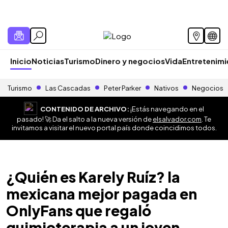
Inicio
Noticias
Turismo
Dinero y negocios
Vida
Entretenim
Turismo
Las Cascadas
Peter Parker
Nativos
Negocios
CONTENIDO DE ARCHIVO:
¡Estás navegando en el
pasado! 🚀 Da el salto a la nueva versión de
elsalvador.com
. Te
invitamos a visitar el nuevo portal país donde coincidimos todos.
¿Quién es Karely Ruíz? la
mexicana mejor pagada en
OnlyFans que regaló
quimioterapia a un joven