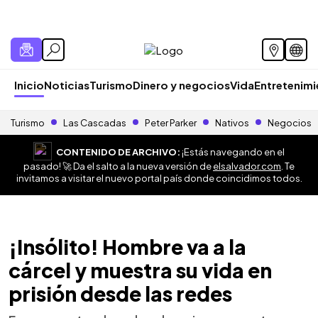
Inicio
Noticias
Turismo
Dinero y negocios
Vida
Entretenim
Turismo
Las Cascadas
Peter Parker
Nativos
Negocios
CONTENIDO DE ARCHIVO:
¡Estás navegando en el
pasado! 🚀 Da el salto a la nueva versión de
elsalvador.com
. Te
invitamos a visitar el nuevo portal país donde coincidimos todos.
¡Insólito! Hombre va a la
cárcel y muestra su vida en
prisión desde las redes