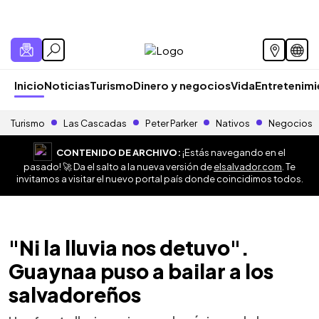
Inicio
Noticias
Turismo
Dinero y negocios
Vida
Entretenim
Turismo
Las Cascadas
Peter Parker
Nativos
Negocios
CONTENIDO DE ARCHIVO:
¡Estás navegando en el
pasado! 🚀 Da el salto a la nueva versión de
elsalvador.com
. Te
invitamos a visitar el nuevo portal país donde coincidimos todos.
"Ni la lluvia nos detuvo".
Guaynaa puso a bailar a los
salvadoreños