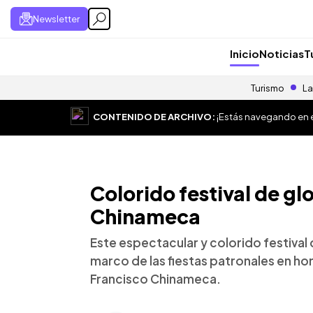
Newsletter
Inicio
Noticias
T
Turismo
La
CONTENIDO DE ARCHIVO:
¡Estás navegando en el
Colorido festival de gl
Chinameca
Este espectacular y colorido festival 
marco de las fiestas patronales en ho
Francisco Chinameca.