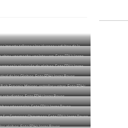
WhatsApp
Copiar link
a imparte talleres a los jóvenes y adultos de la
EDH/ Jorge Reyes
hina, una mecha, una lata y aro. Foto EDH/ Jorge
yes
aron en la elevación de globos. Foto EDH/ Jorge
yes
stival de los Globos. Foto EDH/ Jorge Reyes
ob Esponja, Minions, estrellas y otras. Foto EDH/
 Reyes
s estudiantes. Foto EDH/ Jorge Reyes
lobos artesanales. Foto EDH/ Jorge Reyes
s en San Francisco Chinameca. Foto EDH/ Jorge Reyes
 los globos. Foto EDH/ Jorge Reyes