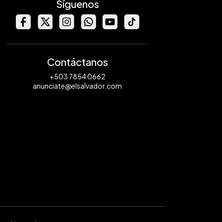
Síguenos
Contáctanos
+503 7854 0662
anunciate@elsalvador.com