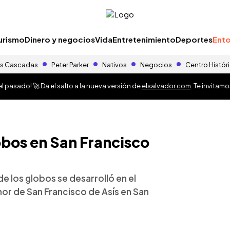
urismo
Dinero y negocios
Vida
Entretenimiento
Deportes
Ento
s Cascadas
Peter Parker
Nativos
Negocios
Centro Histór
 pasado! 🚀 Da el salto a la nueva versión de
elsalvador.com
. Te invitam
obos en San Francisco
de los globos se desarrolló en el
nor de San Francisco de Asís en San