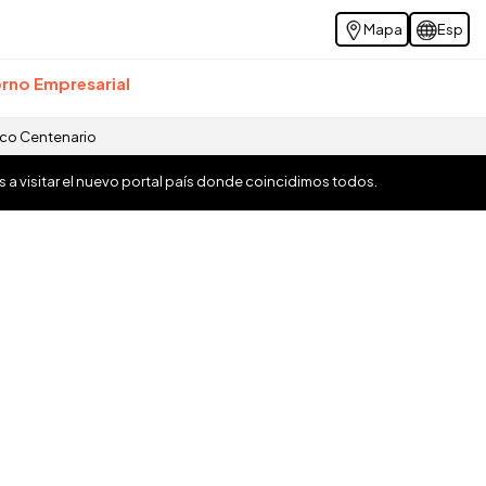
Mapa
Esp
rno Empresarial
ico Centenario
os a visitar el nuevo portal país donde coincidimos todos.