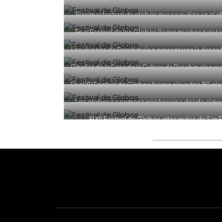
El primer festival de globos que se realizo en el 
EDH/Jor
En el Festival de los Globos llegan muchos turist
EDH/ Jor
Los jóvenes de Panchimalco presentaron la danza fo
El ballet de la Casa de la Cultura de Panchimalco re
Chinameca. Foto 
En el XV Festival de Globos fueron elevados 80 gl
EDH/ Jor
Los globos se comenzaron hacerse desde el mes de
Chinameca. Foto 
El XV Festival de Globos artesanales de San