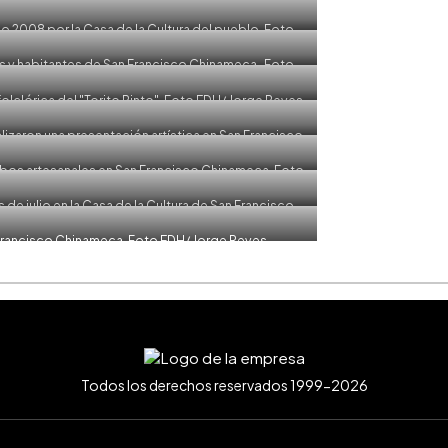
año 2008 por la Casa de la Cultura del pueblo. Foto
ge Reyes
as y habitantes de San Francisco Chinameca . Foto
ge Reyes
lclórica del "Torito Pinto". Foto EDH/ Jorge Reyes
alizaron una presentación artística en San Francisco
EDH/ Jorge Reyes
obos artesanales en San Francisco Chinameca. Foto
ge Reyes
 julio en la Casa de la Cultura de San Francisco
EDH/ Jorge Reyes
 Francisco Chinameca. Foto EDH/ Jorge Reyes
Todos los derechos reservados 1999-2026