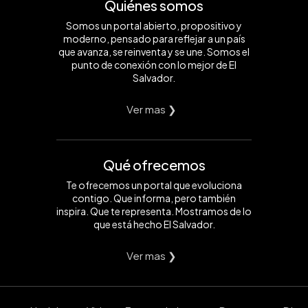
Quiénes somos
Somos un portal abierto, propositivo y
moderno, pensado para reflejar a un país
que avanza, se reinventa y se une. Somos el
punto de conexión con lo mejor de El
Salvador.
Ver mas ❯
Qué ofrecemos
Te ofrecemos un portal que evoluciona
contigo. Que informa, pero también
inspira. Que te representa. Mostramos de lo
que está hecho El Salvador.
Ver mas ❯