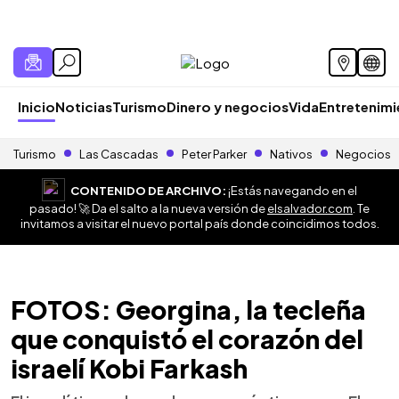
Inicio
Noticias
Turismo
Dinero y negocios
Vida
Entretenim
Turismo
Las Cascadas
Peter Parker
Nativos
Negocios
CONTENIDO DE ARCHIVO:
¡Estás navegando en el
pasado! 🚀 Da el salto a la nueva versión de
elsalvador.com
. Te
invitamos a visitar el nuevo portal país donde coincidimos todos.
FOTOS: Georgina, la tecleña
que conquistó el corazón del
israelí Kobi Farkash