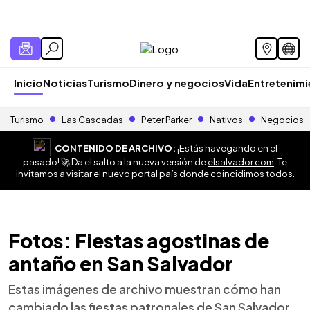
Inicio
Noticias
Turismo
Dinero y negocios
Vida
Entretenim
Turismo
Las Cascadas
Peter Parker
Nativos
Negocios
CONTENIDO DE ARCHIVO:
¡Estás navegando en el
pasado! 🚀 Da el salto a la nueva versión de
elsalvador.com
. Te
invitamos a visitar el nuevo portal país donde coincidimos todos.
Fotos: Fiestas agostinas de
antaño en San Salvador
Estas imágenes de archivo muestran cómo han
cambiado las fiestas patronales de San Salvador