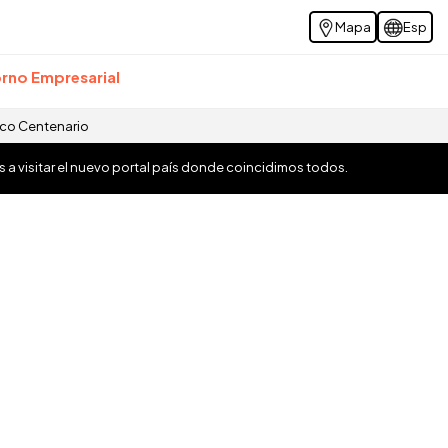
Mapa
Esp
rno Empresarial
ico Centenario
os a visitar el nuevo portal país donde coincidimos todos.