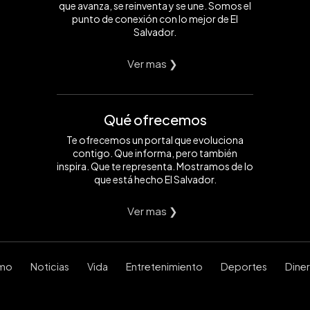
que avanza, se reinventa y se une. Somos el
punto de conexión con lo mejor de El
Salvador.
Ver mas ❯
Qué ofrecemos
Te ofrecemos un portal que evoluciona
contigo. Que informa, pero también
inspira. Que te representa. Mostramos de lo
que está hecho El Salvador.
Ver mas ❯
smo
Noticias
Vida
Entretenimiento
Deportes
Dine