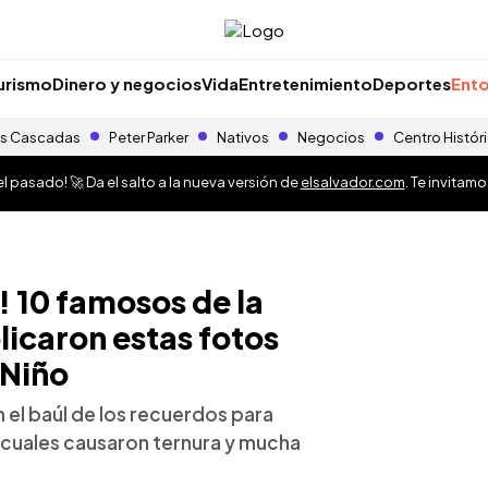
urismo
Dinero y negocios
Vida
Entretenimiento
Deportes
Ento
s Cascadas
Peter Parker
Nativos
Negocios
Centro Histór
 pasado! 🚀 Da el salto a la nueva versión de
elsalvador.com
. Te invitam
 10 famosos de la
licaron estas fotos
 Niño
 el baúl de los recuerdos para
s cuales causaron ternura y mucha