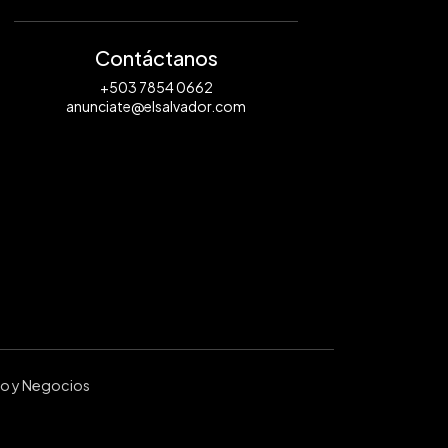
Contáctanos
+503 7854 0662
anunciate@elsalvador.com
ro y Negocios