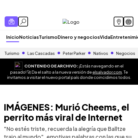
Inicio
Noticias
Turismo
Dinero y negocios
Vida
Entretenim
Turismo
Las Cascadas
Peter Parker
Nativos
Negocios
CONTENIDO DE ARCHIVO:
¡Estás navegando en el
pasado! 🚀 Da el salto a la nueva versión de
elsalvador.com
. Te
invitamos a visitar el nuevo portal país donde coincidimos todos.
IMÁGENES: Murió Cheems, el
perrito más viral de Internet
"No estés triste, recuerda la alegría que Balltze
trajo al mundo", emotivas palabras con las que su