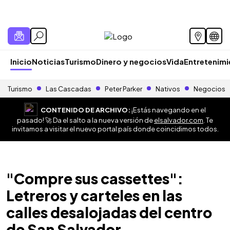
Inicio
Noticias
Turismo
Dinero y negocios
Vida
Entretenim
Turismo
Las Cascadas
Peter Parker
Nativos
Negocios
CONTENIDO DE ARCHIVO:
¡Estás navegando en el
pasado! 🚀 Da el salto a la nueva versión de
elsalvador.com
. Te
invitamos a visitar el nuevo portal país donde coincidimos todos.
"Compre sus cassettes":
Letreros y carteles en las
calles desalojadas del centro
de San Salvador