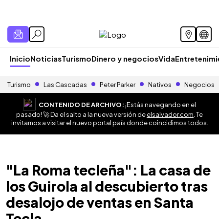
Inicio
Noticias
Turismo
Dinero y negocios
Vida
Entretenim
Turismo
Las Cascadas
Peter Parker
Nativos
Negocios
CONTENIDO DE ARCHIVO:
¡Estás navegando en el
pasado! 🚀 Da el salto a la nueva versión de
elsalvador.com
. Te
invitamos a visitar el nuevo portal país donde coincidimos todos.
"La Roma tecleña": La casa de
los Guirola al descubierto tras
desalojo de ventas en Santa
Tecla