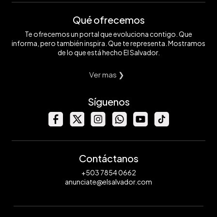
Qué ofrecemos
Te ofrecemos un portal que evoluciona contigo. Que
informa, pero también inspira. Que te representa. Mostramos
de lo que está hecho El Salvador.
Ver mas ❯
Síguenos
Contáctanos
+503 7854 0662
anunciate@elsalvador.com