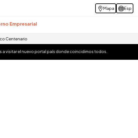
Mapa
Esp
rno Empresarial
ico Centenario
os a visitar el nuevo portal país donde coincidimos todos.