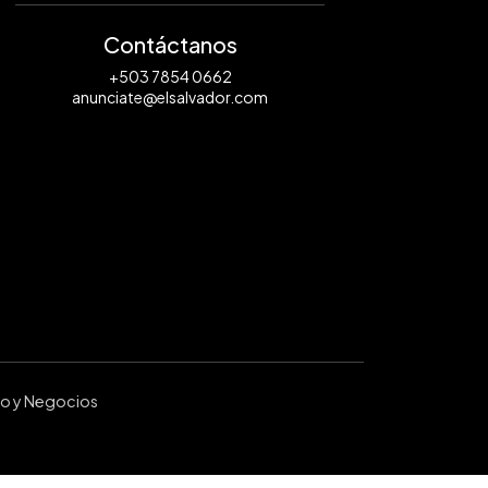
Contáctanos
+503 7854 0662
anunciate@elsalvador.com
ro y Negocios