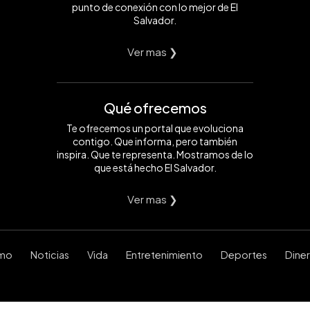
punto de conexión con lo mejor de El
Salvador.
Ver mas ❯
Qué ofrecemos
Te ofrecemos un portal que evoluciona
contigo. Que informa, pero también
inspira. Que te representa. Mostramos de lo
que está hecho El Salvador.
Ver mas ❯
smo
Noticias
Vida
Entretenimiento
Deportes
Dine