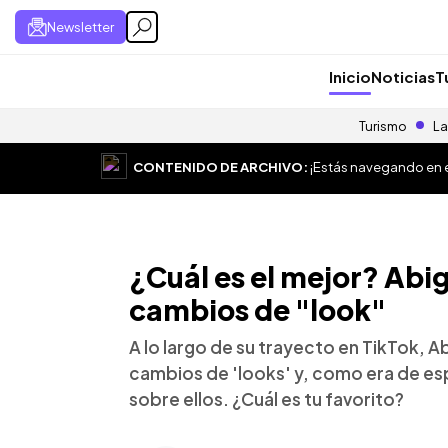
Newsletter
Inicio
Noticias
T
Turismo
La
CONTENIDO DE ARCHIVO:
¡Estás navegando en el
¿Cuál es el mejor? Abig
cambios de "look"
A lo largo de su trayecto en TikTok, A
cambios de 'looks' y, como era de es
sobre ellos. ¿Cuál es tu favorito?