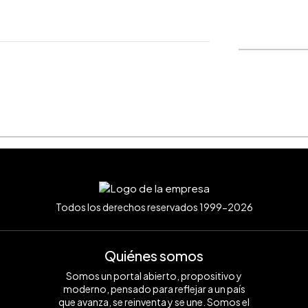
WhatsApp
Copiar link
Todos los derechos reservados 1999-2026
dvEUEzA
20/
Quiénes somos
Somos un portal abierto, propositivo y
moderno, pensado para reflejar a un país
que avanza, se reinventa y se une. Somos el