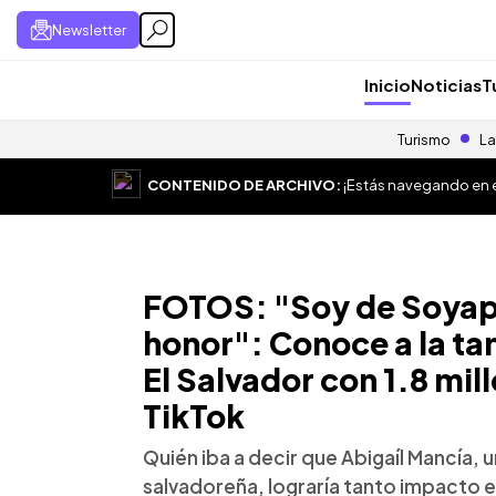
Newsletter
Inicio
Noticias
T
Turismo
La
CONTENIDO DE ARCHIVO:
¡Estás navegando en el
FOTOS: "Soy de Soya
honor": Conoce a la t
El Salvador con 1.8 mil
TikTok
Quién iba a decir que Abigaíl Mancía,
salvadoreña, lograría tanto impacto e