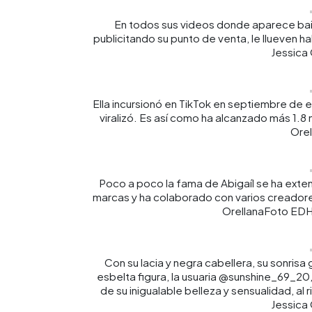
En todos sus videos donde aparece bail
publicitando su punto de venta, le llueven 
Jessica 
Ella incursionó en TikTok en septiembre de
viralizó. Es así como ha alcanzado más 1.8
Orel
Poco a poco la fama de Abigaíl se ha exte
marcas y ha colaborado con varios creadore
OrellanaFoto EDH/
Con su lacia y negra cabellera, su sonrisa
esbelta figura, la usuaria @sunshine_69_20
de su inigualable belleza y sensualidad, a
Jessica 