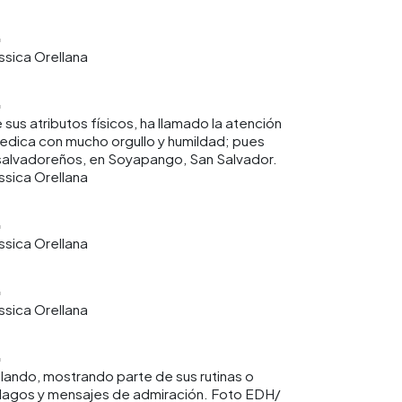
sica Orellana
 sus atributos físicos, ha llamado la atención
 dedica con mucho orgullo y humildad; pues
 salvadoreños, en Soyapango, San Salvador.
sica Orellana
sica Orellana
sica Orellana
ando, mostrando parte de sus rutinas o
halagos y mensajes de admiración. Foto EDH/