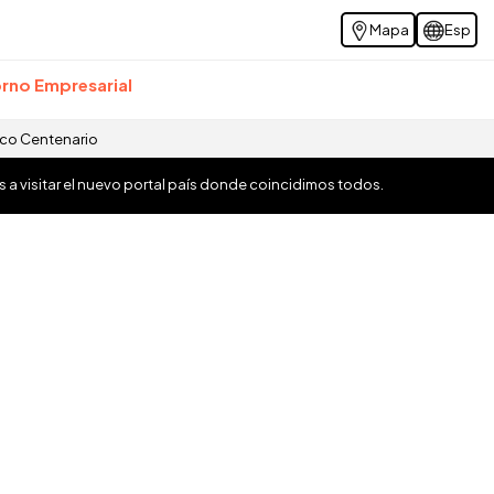
Mapa
Esp
rno Empresarial
ico Centenario
os a visitar el nuevo portal país donde coincidimos todos.