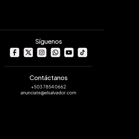
Síguenos
Contáctanos
+503 7854 0662
anunciate@elsalvador.com