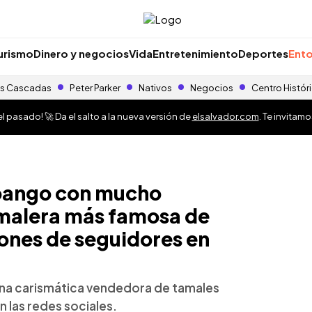
urismo
Dinero y negocios
Vida
Entretenimiento
Deportes
Ento
s Cascadas
Peter Parker
Nativos
Negocios
Centro Histór
 pasado! 🚀 Da el salto a la nueva versión de
elsalvador.com
. Te invitam
pango con mucho
amalera más famosa de
lones de seguidores en
 una carismática vendedora de tamales
n las redes sociales.