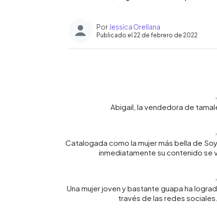
Por
Jessica Orellana
Publicado el 22 de febrero de 2022
0:00
Facebook
Twitter
►
Escuchar artículo
Abigail, la vendedora de tamal
Catalogada como la mujer más bella de Soya
inmediatamente su contenido se vi
Una mujer joven y bastante guapa ha lograd
través de las redes sociales