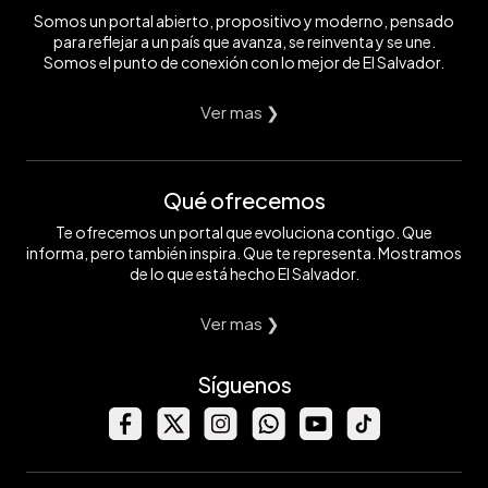
EDH/
Somos un portal abierto, propositivo y moderno, pensado
AFP
para reflejar a un país que avanza, se reinventa y se une.
Somos el punto de conexión con lo mejor de El Salvador.
Ver mas ❯
Qué ofrecemos
Te ofrecemos un portal que evoluciona contigo. Que
informa, pero también inspira. Que te representa. Mostramos
de lo que está hecho El Salvador.
Ver mas ❯
Síguenos