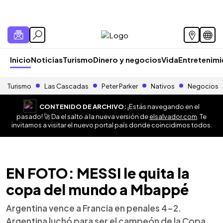
Inicio
Noticias
Turismo
Dinero y negocios
Vida
Entretenim
Turismo
Las Cascadas
Peter Parker
Nativos
Negocios
CONTENIDO DE ARCHIVO:
¡Estás navegando en el
pasado! 🚀 Da el salto a la nueva versión de
elsalvador.com
. Te
invitamos a visitar el nuevo portal país donde coincidimos todos.
EN FOTO: MESSI le quita la
copa del mundo a Mbappé
Argentina vence a Francia en penales 4-2.
Argentina luchó para ser el campeón de la Copa