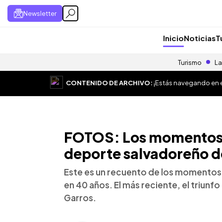
Newsletter
Inicio
Noticias
T
Turismo
La
CONTENIDO DE ARCHIVO:
¡Estás navegando en el
FOTOS: Los momentos 
deporte salvadoreño d
Este es un recuento de los momentos
en 40 años. El más reciente, el triunf
Garros.