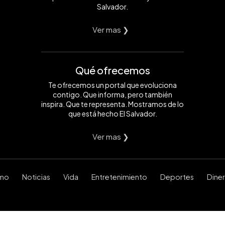
Salvador.
Ver mas ❯
Qué ofrecemos
Te ofrecemos un portal que evoluciona
contigo. Que informa, pero también
inspira. Que te representa. Mostramos de lo
que está hecho El Salvador.
Ver mas ❯
smo
Noticias
Vida
Entretenimiento
Deportes
Dine