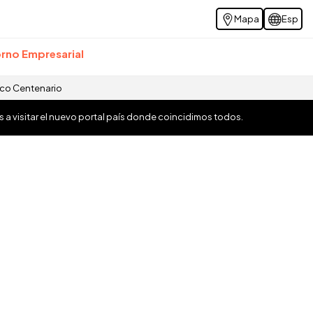
Mapa
Esp
rno Empresarial
ico Centenario
os a visitar el nuevo portal país donde coincidimos todos.