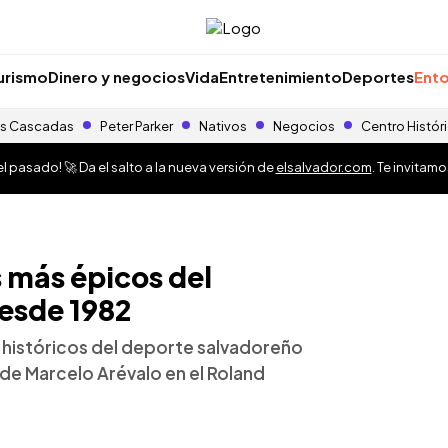
urismo
Dinero y negocios
Vida
Entretenimiento
Deportes
Ento
s Cascadas
Peter Parker
Nativos
Negocios
Centro Histór
 pasado! 🚀 Da el salto a la nueva versión de
elsalvador.com
. Te invitam
más épicos del
esde 1982
 históricos del deporte salvadoreño
o de Marcelo Arévalo en el Roland