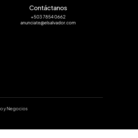
Contáctanos
+503 7854 0662
anunciate@elsalvador.com
ro y Negocios