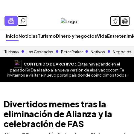
Inicio
Noticias
Turismo
Dinero y negocios
Vida
Entretenim
Turismo
Las Cascadas
Peter Parker
Nativos
Negocios
CONTENIDO DE ARCHIVO:
¡Estás navegando en el
pasado! 🚀 Da el salto a la nueva versión de
elsalvador.com
. Te
invitamos a visitar el nuevo portal país donde coincidimos todos.
Divertidos memes tras la
eliminación de Alianza y la
celebración de FAS