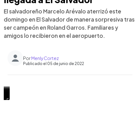
El salvadoreño Marcelo Arévalo aterrizó este
domingo en El Salvador de manera sorpresiva tras
ser campeón en Roland Garros. Familiares y
amigos lo recibieron en el aeropuerto.
Por
Menly Cortez
Publicado el 05 de junio de 2022
0:00
►
Foto
Foto
Foto
Foto
Foto
El
Foto
Luego
Familiares
Foto
Escuchar artículo
EDH/
EDH/
EDH/
EDH/
EDH/
salvadoreño
EDH/
del
y
EDH/
Menly
Menly
Menly
Menly
Menly
tenía
Menly
título
amigos
Menly
Cortez
Cortez
Cortez
Cortez
Cortez
pactado
Cortez
que
llegaron
Cortez
jugar
logró
al
siempre
en
aeropuerto
con
Roland
para
Jean-
Garros,
esperar
Julien
el
la