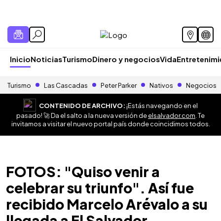
Inicio
Noticias
Turismo
Dinero y negocios
Vida
Entretenim
Turismo
Las Cascadas
Peter Parker
Nativos
Negocios
CONTENIDO DE ARCHIVO:
¡Estás navegando en el
pasado! 🚀 Da el salto a la nueva versión de
elsalvador.com
. Te
invitamos a visitar el nuevo portal país donde coincidimos todos.
FOTOS: "Quiso venir a
celebrar su triunfo". Así fue
recibido Marcelo Arévalo a su
llegada a El Salvador