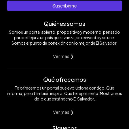
luego
de
Suscribirme
viajó
Wimbledon,
hasta
pero
Sonsonate.
sobre
Quiénes somos
Foto
la
Por
hora,
Somos un portal abierto, propositivo y moderno, pensado
Imagen
el
de
tenista
para reflejar a un país que avanza, se reinventa y se une.
carácter
decidió
Somos el punto de conexión con lo mejor de El Salvador.
ilustrativo
venir
y
a
no
El
Ver mas ❯
comercial
Salvador
/
a
https://twitter.com/indeselsalvador/status/1533637059688144897
disfrutar
el
Qué ofrecemos
título
con
su
Te ofrecemos un portal que evoluciona contigo. Que
gente.
informa, pero también inspira. Que te representa. Mostramos
Foto
de lo que está hecho El Salvador.
Por
Imagen
de
Ver mas ❯
carácter
ilustrativo
y
Síguenos
no