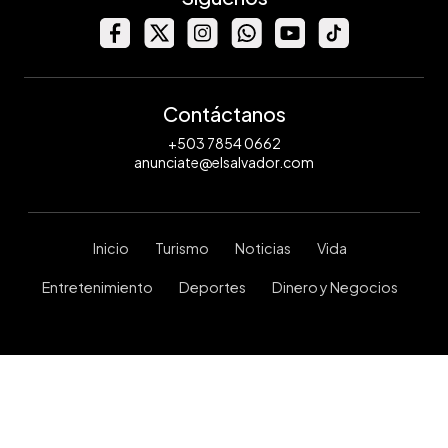
comercial
/
https://twitter.com/indeselsalvador/status/1533637059688144897
Contáctanos
+503 7854 0662
anunciate@elsalvador.com
Inicio
Turismo
Noticias
Vida
Entretenimiento
Deportes
Dinero y Negocios