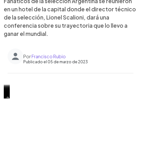
Fanáticos de la selección Argentina se reunieron
en un hotel de la capital donde el director técnico
de la selección, Lionel Scalioni, dará una
conferencia sobre su trayectoria que lo llevo a
ganar el mundial.
Por
Francisco Rubio
Publicado el 05 de marzo de 2023
0:00
►
El
Nahuel
Rigoberto
Algunos
Desde
Mas
Javier
Foto
Posters,
Escuchar artículo
técnico
Matias
Chavarria
fanáticos
temprano,
personas
Recino,
EDH/
pelótas
argentino
Barruso
logró
de
la
intentan
Andrés
Francisco
oficiales
llegó
y
conseguir
la
fanaticada
conseguir
Sánchez
Rubio
del
al
Santino
que
albiceleste
llegó
una
y
mundial
país
Barruso
Lionel
llevaron
al
firma,
Josue
y
por
Villacorta,
Scaloni
replicas
hotel
pero
Renderos
camisas
el
su
firmara
de
a
no
han
es
aniversario
hijo
su
la
esperar
pudieron.
intentado
lo