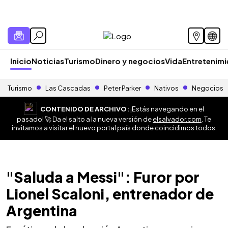
Inicio
Noticias
Turismo
Dinero y negocios
Vida
Entretenim
Turismo
Las Cascadas
Peter Parker
Nativos
Negocios
CONTENIDO DE ARCHIVO:
¡Estás navegando en el
pasado! 🚀 Da el salto a la nueva versión de
elsalvador.com
. Te
invitamos a visitar el nuevo portal país donde coincidimos todos.
"Saluda a Messi": Furor por
Lionel Scaloni, entrenador de
Argentina