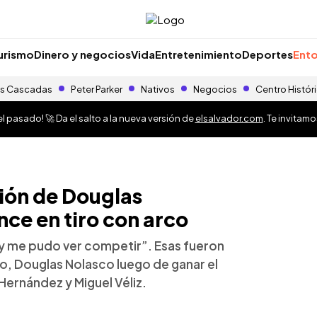
urismo
Dinero y negocios
Vida
Entretenimiento
Deportes
Ento
s Cascadas
Peter Parker
Nativos
Negocios
Centro Histór
 pasado! 🚀 Da el salto a la nueva versión de
elsalvador.com
. Te invitam
ión de Douglas
nce en tiro con arco
 y me pudo ver competir”. Esas fueron
ño, Douglas Nolasco luego de ganar el
Hernández y Miguel Véliz.