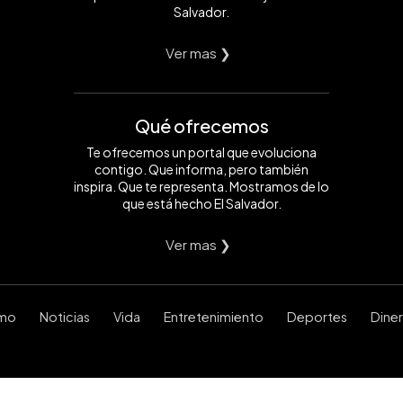
Salvador.
Ver mas ❯
Qué ofrecemos
Te ofrecemos un portal que evoluciona
contigo. Que informa, pero también
inspira. Que te representa. Mostramos de lo
que está hecho El Salvador.
Ver mas ❯
smo
Noticias
Vida
Entretenimiento
Deportes
Dine