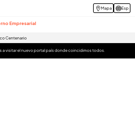
Mapa
Esp
rno Empresarial
ico Centenario
os a visitar el nuevo portal país donde coincidimos todos.