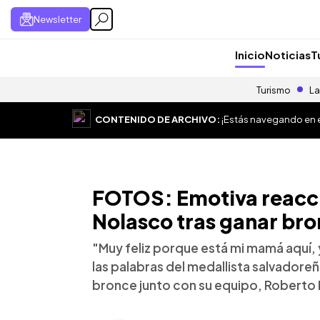
Newsletter
Inicio
Noticias
T
Turismo
La
CONTENIDO DE ARCHIVO:
¡Estás navegando en el
FOTOS: Emotiva reacc
Nolasco tras ganar bro
"Muy feliz porque está mi mamá aquí,
las palabras del medallista salvadore
bronce junto con su equipo, Roberto 