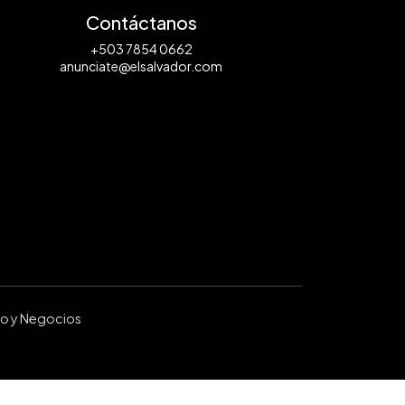
Contáctanos
+503 7854 0662
anunciate@elsalvador.com
ro y Negocios