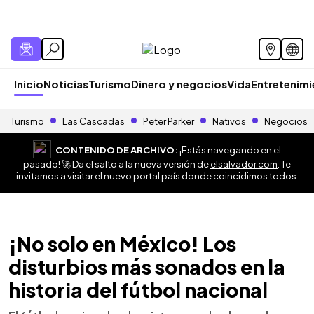
Inicio
Noticias
Turismo
Dinero y negocios
Vida
Entretenim
Turismo
Las Cascadas
Peter Parker
Nativos
Negocios
CONTENIDO DE ARCHIVO:
¡Estás navegando en el
pasado! 🚀 Da el salto a la nueva versión de
elsalvador.com
. Te
invitamos a visitar el nuevo portal país donde coincidimos todos.
¡No solo en México! Los
disturbios más sonados en la
historia del fútbol nacional