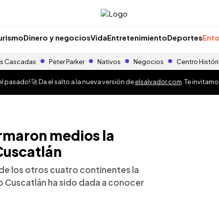
urismo
Dinero y negocios
Vida
Entretenimiento
Deportes
Ento
s Cascadas
Peter Parker
Nativos
Negocios
Centro Histór
 pasado! 🚀 Da el salto a la nueva versión de
elsalvador.com
. Te invitam
rmaron medios la
 Cuscatlán
e los otros cuatro continentes la
dio Cuscatlán ha sido dada a conocer