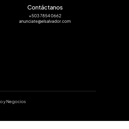
Contáctanos
+503 7854 0662
anunciate@elsalvador.com
ro y Negocios