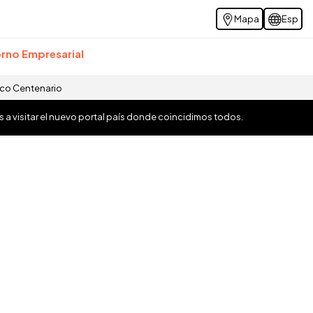
Mapa
Esp
rno Empresarial
ico Centenario
os a visitar el nuevo portal país donde coincidimos todos.