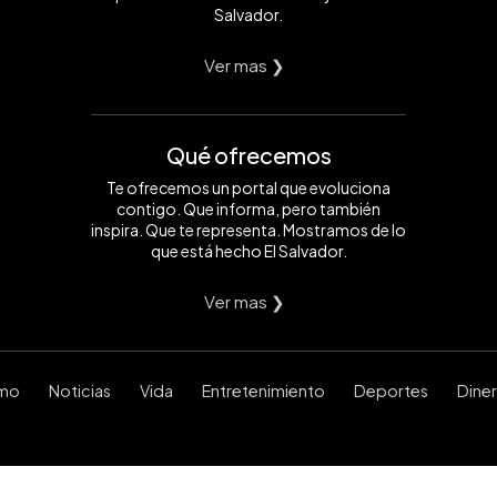
Salvador.
Ver mas ❯
Qué ofrecemos
Te ofrecemos un portal que evoluciona
contigo. Que informa, pero también
inspira. Que te representa. Mostramos de lo
que está hecho El Salvador.
Ver mas ❯
smo
Noticias
Vida
Entretenimiento
Deportes
Dine