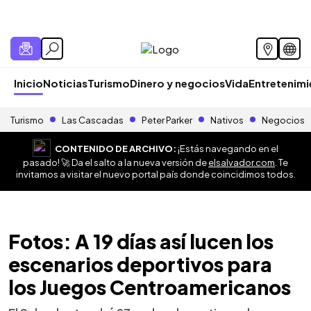
Inicio
Noticias
Turismo
Dinero y negocios
Vida
Entretenim
Turismo
Las Cascadas
Peter Parker
Nativos
Negocios
CONTENIDO DE ARCHIVO:
¡Estás navegando en el
pasado! 🚀 Da el salto a la nueva versión de
elsalvador.com
. Te
invitamos a visitar el nuevo portal país donde coincidimos todos.
Fotos: A 19 días así lucen los
escenarios deportivos para
los Juegos Centroamericanos