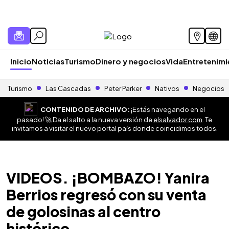
Inicio
Noticias
Turismo
Dinero y negocios
Vida
Entretenim
Turismo
Las Cascadas
Peter Parker
Nativos
Negocios
CONTENIDO DE ARCHIVO:
¡Estás navegando en el
pasado! 🚀 Da el salto a la nueva versión de
elsalvador.com
. Te
invitamos a visitar el nuevo portal país donde coincidimos todos.
VIDEOS. ¡BOMBAZO! Yanira
Berrios regresó con su venta
de golosinas al centro
histórico