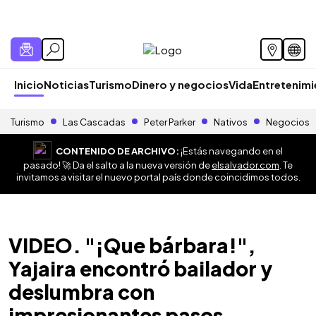
Inicio
Noticias
Turismo
Dinero y negocios
Vida
Entretenim
Turismo
Las Cascadas
Peter Parker
Nativos
Negocios
CONTENIDO DE ARCHIVO:
¡Estás navegando en el
pasado! 🚀 Da el salto a la nueva versión de
elsalvador.com
. Te
invitamos a visitar el nuevo portal país donde coincidimos todos.
VIDEO. "¡Que bárbara!",
Yajaira encontró bailador y
deslumbra con
impresionantes pasos