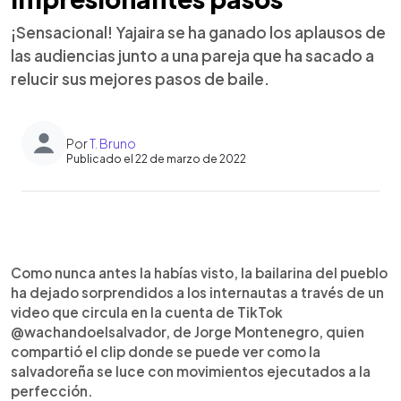
¡Sensacional! Yajaira se ha ganado los aplausos de
las audiencias junto a una pareja que ha sacado a
relucir sus mejores pasos de baile.
Por
T. Bruno
Publicado el 22 de marzo de 2022
0:00
►
Escuchar artículo
Como nunca antes la habías visto, la bailarina del pueblo
ha dejado sorprendidos a los internautas a través de un
video que circula en la cuenta de TikTok
@wachandoelsalvador, de Jorge Montenegro, quien
compartió el clip donde se puede ver como la
salvadoreña se luce con movimientos ejecutados a la
perfección.