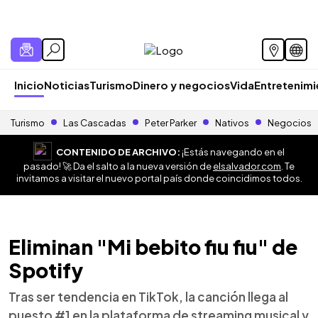
Inicio
Noticias
Turismo
Dinero y negocios
Vida
Entretenim
Turismo
Las Cascadas
Peter Parker
Nativos
Negocios
CONTENIDO DE ARCHIVO:
¡Estás navegando en el
pasado! 🚀 Da el salto a la nueva versión de
elsalvador.com
. Te
invitamos a visitar el nuevo portal país donde coincidimos todos.
Eliminan "Mi bebito fiu fiu" de
Spotify
Tras ser tendencia en TikTok, la canción llega al
puesto #1 en la plataforma de streaming musical y