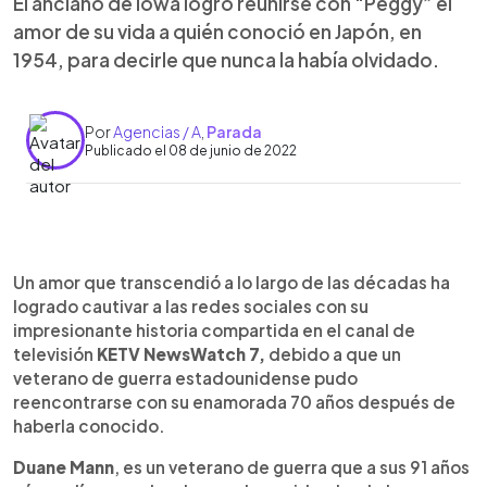
El anciano de Iowa logró reunirse con “Peggy” el
amor de su vida a quién conoció en Japón, en
1954, para decirle que nunca la había olvidado.
Por
Agencias / A
,
Parada
Publicado el 08 de junio de 2022
0:00
►
Escuchar artículo
Un amor que transcendió a lo largo de las décadas ha
logrado cautivar a las redes sociales con su
impresionante historia compartida en el canal de
televisión
KETV NewsWatch 7,
debido a que un
veterano de guerra estadounidense pudo
reencontrarse con su enamorada 70 años después de
haberla conocido.
Duane Mann
, es un veterano de guerra que a sus 91 años