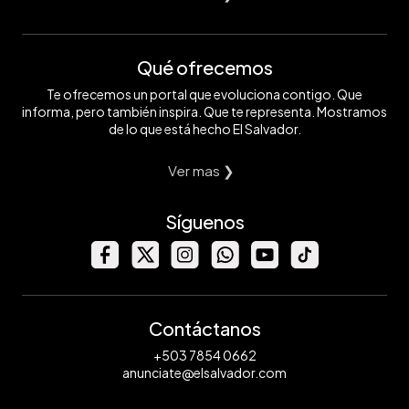
Qué ofrecemos
Te ofrecemos un portal que evoluciona contigo. Que
informa, pero también inspira. Que te representa. Mostramos
de lo que está hecho El Salvador.
Ver mas ❯
Síguenos
Contáctanos
+503 7854 0662
anunciate@elsalvador.com