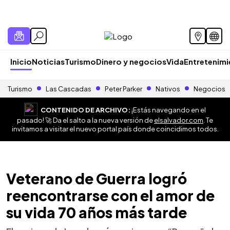
Inicio
Noticias
Turismo
Dinero y negocios
Vida
Entretenim
Turismo
Las Cascadas
Peter Parker
Nativos
Negocios
CONTENIDO DE ARCHIVO:
¡Estás navegando en el
pasado! 🚀 Da el salto a la nueva versión de
elsalvador.com
. Te
invitamos a visitar el nuevo portal país donde coincidimos todos.
Veterano de Guerra logró
reencontrarse con el amor de
su vida 70 años más tarde