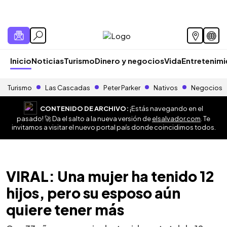
Inicio
Noticias
Turismo
Dinero y negocios
Vida
Entretenim
Turismo
Las Cascadas
Peter Parker
Nativos
Negocios
CONTENIDO DE ARCHIVO:
¡Estás navegando en el
pasado! 🚀 Da el salto a la nueva versión de
elsalvador.com
. Te
invitamos a visitar el nuevo portal país donde coincidimos todos.
VIRAL: Una mujer ha tenido 12
hijos, pero su esposo aún
quiere tener más