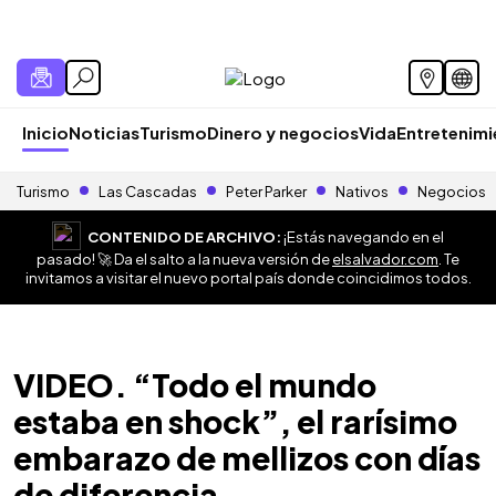
Inicio
Noticias
Turismo
Dinero y negocios
Vida
Entretenim
Turismo
Las Cascadas
Peter Parker
Nativos
Negocios
CONTENIDO DE ARCHIVO:
¡Estás navegando en el
pasado! 🚀 Da el salto a la nueva versión de
elsalvador.com
. Te
invitamos a visitar el nuevo portal país donde coincidimos todos.
VIDEO. “Todo el mundo
estaba en shock”, el rarísimo
embarazo de mellizos con días
de diferencia