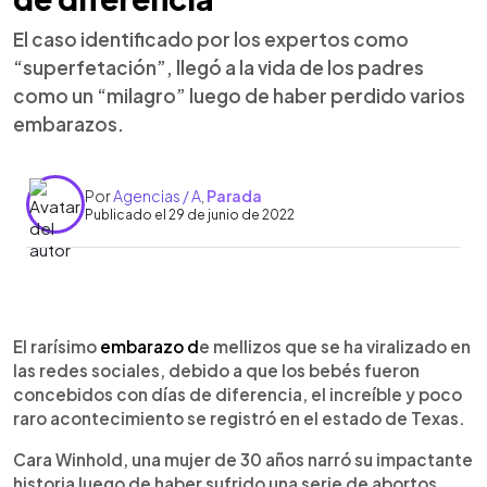
El caso identificado por los expertos como
“superfetación”, llegó a la vida de los padres
como un “milagro” luego de haber perdido varios
embarazos.
Por
Agencias / A
,
Parada
Publicado el 29 de junio de 2022
0:00
►
Escuchar artículo
El rarísimo
embarazo d
e mellizos que se ha viralizado en
las redes sociales, debido a que los bebés fueron
concebidos con días de diferencia, el increíble y poco
raro acontecimiento se registró en el estado de Texas.
Cara Winhold, una mujer de 30 años narró su impactante
historia luego de haber sufrido una serie de abortos