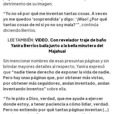
detrimento de su imagen.
“Yo no sé por qué me inventan tantas cosas. A veces
yo me quedos ‘sosprendida’ y digo: ‘¡Wao! ¿Por qué
tantas cosas de mí si yo no soy mala?’”
, continúa
diciendo Berríos.
LEE TAMBIÉN:
VIDEO. Con revelador traje de baño
Yanira Berríos baila junto a la bella minutera del
Majahual
Sin mencionar nombres de esas presuntas páginas y sin
brindar mayores detalles al respecto, Yanira expresó
que
“nadie tiene derecho de exponer la vida de nadie.
Pero hay unas páginas que, por obtener más vistas,
por obtener más seguidores, andan inventado, andan
inventando inventos”
sobre ella.
“Yo le pido a Dios, verdad, que me ayude a ejercer
donde estoy, a tener paciencia a cómo lidiar, verdad.
Pero no entiendo por qué tantas páginas inventan (…)