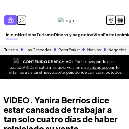
Inicio
Noticias
Turismo
Dinero y negocios
Vida
Entretenim
Turismo
Las Cascadas
Peter Parker
Nativos
Negocios
CONTENIDO DE ARCHIVO:
¡Estás navegando en el
pasado! 🚀 Da el salto a la nueva versión de
elsalvador.com
. Te
invitamos a visitar el nuevo portal país donde coincidimos todos.
VIDEO. Yanira Berríos dice
estar cansada de trabajar a
tan solo cuatro días de haber
reiniciado su venta