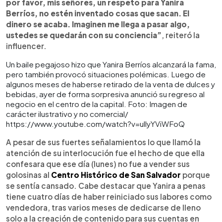
por favor, mis señores, un respeto para Yanira
Berríos, no estén inventado cosas que sacan. El
dinero se acaba. Imaginen me llega a pasar algo,
ustedes se quedarán con su conciencia”
, reiteró la
influencer.
Un baile pegajoso hizo que Yanira Berríos alcanzará la fama,
pero también provocó situaciones polémicas. Luego de
algunos meses de haberse retirado de la venta de dulces y
bebidas, ayer de forma sorpresiva anunció su regreso al
negocio en el centro de la capital. Foto: Imagen de
carácter ilustrativo y no comercial/
https://www.youtube.com/watch?v=ullyYViWFoQ
A pesar de sus fuertes señalamientos lo que llamó la
atención de su interlocución fue el hecho de que ella
confesara que ese día (lunes) no fue a vender sus
golosinas al
Centro Histórico de San Salvador
porque
se sentía cansado. Cabe destacar que Yanira a penas
tiene cuatro días de haber reiniciado sus labores como
vendedora, tras varios meses de dedicarse de lleno
solo a la creación de contenido para sus cuentas en