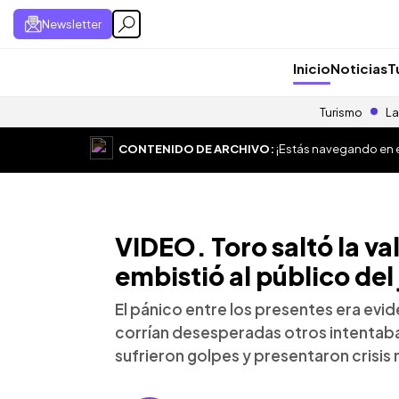
Newsletter
Inicio
Noticias
T
Turismo
La
CONTENIDO DE ARCHIVO:
¡Estás navegando en el
VIDEO. Toro saltó la va
embistió al público del
El pánico entre los presentes era evi
corrían desesperadas otros intentaban
sufrieron golpes y presentaron crisis 