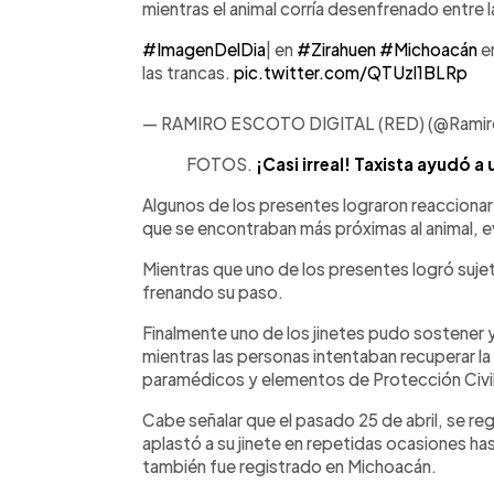
mientras el animal corría desenfrenado entre l
#ImagenDelDia
| en
#Zirahuen
#Michoacán
en
las trancas.
pic.twitter.com/QTUzl1BLRp
— RAMIRO ESCOTO DIGITAL (RED) (@Rami
FOTOS.
¡Casi irreal! Taxista ayudó a 
Algunos de los presentes lograron reacciona
que se encontraban más próximas al animal, e
Mientras que uno de los presentes logró sujeta
frenando su paso.
Finalmente uno de los jinetes pudo sostener y 
mientras las personas intentaban recuperar la
paramédicos y elementos de Protección Civil
Cabe señalar que el pasado 25 de abril, se reg
aplastó a su jinete en repetidas ocasiones ha
también fue registrado en Michoacán.