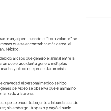
WhatsApp
Copiar link
ante un jaripeo, cuando el “toro volador” se
 personas que se encontraban más cerca, el
án, México.
debido al caos que generó el animal entre la
aron que el accidente generó múltiples
peadas y otros que presentaron crisis
e gravedad el personal médico se hizo
ágenes del video se observa que el animal no
 lanzado a la arena.
do a que se encontraba junto a la barda cuando
orrer; sin embargo, tropezó y cayó al suelo