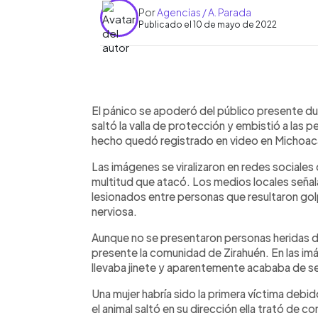
Por
Agencias / A. Parada
Publicado el 10 de mayo de 2022
0:00
Facebook
Twitter
►
Escuchar artículo
El pánico se apoderó del público presente dur
saltó la valla de protección y embistió a las
hecho quedó registrado en video en Michoac
Las imágenes se viralizaron en redes sociales 
multitud que atacó. Los medios locales señal
lesionados entre personas que resultaron gol
nerviosa.
Aunque no se presentaron personas heridas d
presente la comunidad de Zirahuén. En las im
llevaba jinete y aparentemente acababa de ser
Una mujer habría sido la primera víctima debi
el animal saltó en su dirección ella trató de c