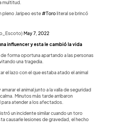
a multitud.
 pleno Jaripeo este
#Toro
literal se brincó
ro_Escoto)
May 7, 2022
una influencer y esta le cambió la vida
r de forma oportuna apartando a las personas
vitando una tragedia.
r el lazo con el que estaba atado el animal
amarar el animal junto a la valla de seguridad
 calma. Minutos más tarde arribaron
 para atender a los afectados.
istró un incidente similar cuando un toro
sta causarle lesiones de gravedad, el hecho