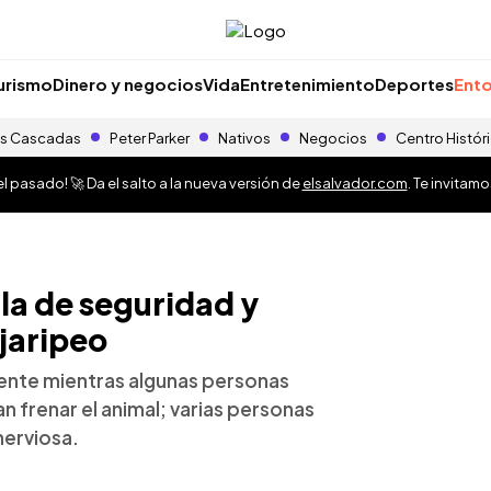
urismo
Dinero y negocios
Vida
Entretenimiento
Deportes
Ento
s Cascadas
Peter Parker
Nativos
Negocios
Centro Histór
 pasado! 🚀 Da el salto a la nueva versión de
elsalvador.com
. Te invitam
lla de seguridad y
 jaripeo
dente mientras algunas personas
 frenar el animal; varias personas
nerviosa.