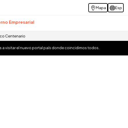
Mapa
Esp
rno Empresarial
ico Centenario
os a visitar el nuevo portal país donde coincidimos todos.