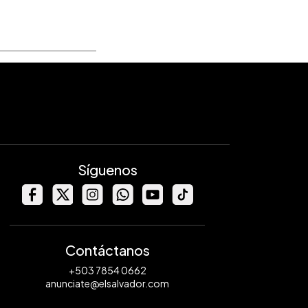
Síguenos
Contáctanos
+503 7854 0662
anunciate@elsalvador.com