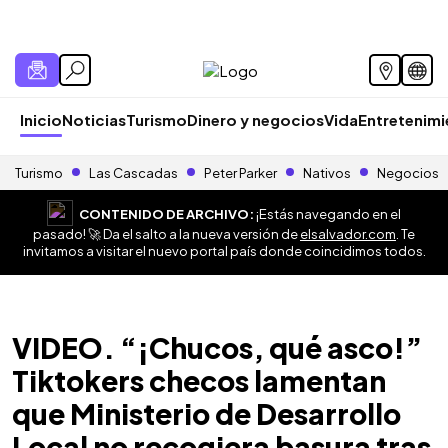
Inicio
Noticias
Turismo
Dinero y negocios
Vida
Entretenim
Turismo
Las Cascadas
Peter Parker
Nativos
Negocios
CONTENIDO DE ARCHIVO:
¡Estás navegando en el
pasado! 🚀 Da el salto a la nueva versión de
elsalvador.com
. Te
invitamos a visitar el nuevo portal país donde coincidimos todos.
VIDEO. “¡Chucos, qué asco!”
Tiktokers checos lamentan
que Ministerio de Desarrollo
Local no recogiera basura tras