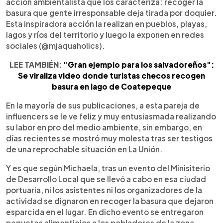
acción ambientalista que los caracteriza: recoger la
basura que gente irresponsable deja tirada por doquier.
Esta inspiradora acción la realizan en pueblos, playas,
lagos y ríos del territorio y luego la exponen en redes
sociales (@mjaquaholics).
LEE TAMBIÉN:
"Gran ejemplo para los salvadoreños":
Se viraliza video donde turistas checos recogen
basura en lago de Coatepeque
En la mayoría de sus publicaciones, a esta pareja de
influencers se le ve feliz y muy entusiasmada realizando
su labor en pro del medio ambiente, sin embargo, en
días recientes se mostró muy molesta tras ser testigos
de una reprochable situación en La Unión.
Y es que según Michaela, tras un evento del Minisiterio
de Desarrollo Local que se llevó a cabo en esa ciudad
portuaria, ni los asistentes ni los organizadores de la
actividad se dignaron en recoger la basura que dejaron
esparcida en el lugar. En dicho evento se entregaron
paquetes alimenticios a los pobladores de la zona.