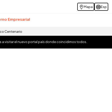
Mapa
Esp
rno Empresarial
ico Centenario
os a visitar el nuevo portal país donde coincidimos todos.