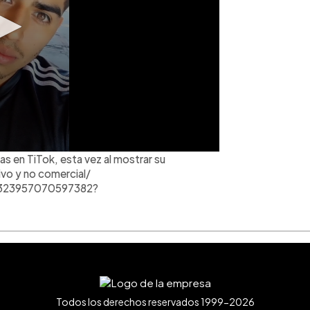
as en TiTok, esta vez al mostrar su
ivo y no comercial/
5323957070597382?
Todos los derechos reservados 1999-2026