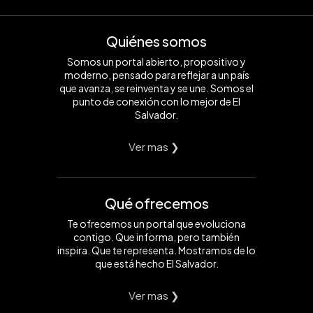
Quiénes somos
Somos un portal abierto, propositivo y
moderno, pensado para reflejar a un país
que avanza, se reinventa y se une. Somos el
punto de conexión con lo mejor de El
Salvador.
Ver mas ❯
Qué ofrecemos
Te ofrecemos un portal que evoluciona
contigo. Que informa, pero también
inspira. Que te representa. Mostramos de lo
que está hecho El Salvador.
Ver mas ❯