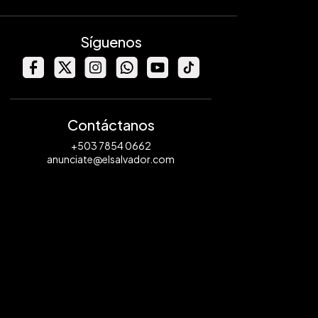
Síguenos
Contáctanos
+503 7854 0662
anunciate@elsalvador.com