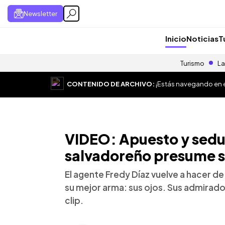
Newsletter
Inicio
Noticias
T
Turismo
La
CONTENIDO DE ARCHIVO:
¡Estás navegando en el
VIDEO: Apuesto y seduc
salvadoreño presume s
El agente Fredy Díaz vuelve a hacer de 
su mejor arma: sus ojos. Sus admirad
clip.