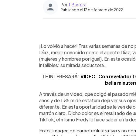
Por
J. Barrera
Publicado el 17 de febrero de 2022
0:00
Facebook
Twitter
►
Escuchar artículo
¡Lo volvió a hacer! Tras varias semanas de no
Díaz, mejor conocido como el agente Díaz, v
(mujeres y hombres por igual). En esta ocasi
infalibles: su mirada seductora.
TE INTERESARÁ:
VIDEO. Con revelador tra
bella minuter
A través de un video, que colgó el pasado mié
años y de 1.85 m de estatura deja ver sus ojos
diferente. En esta oportunidad se le ven de c
marrón claro. Dicho color es el resultado de us
TikTok; el mismo Fredy lo hace saber en la de
Foto: Imagen de carácter ilustrativo y no co