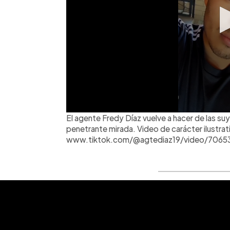
El agente Fredy Díaz vuelve a hacer de las suy
penetrante mirada. Video de carácter ilustrat
www.tiktok.com/@agtediaz19/video/706