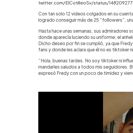
twitter.com/ElCotilleoSv/status/14820927
Con tan solo 12 videos colgados en su cuenta
logrado conseguir más de 25 “followers”, una 
Hasta hace unas semanas, sus admiradores so
donde aparecía luciendo su uniforme; el anhel
Dicho deseo por fin se cumplió, ya que Fredy 
fans y donde les aclara que él no es tiktoker 
“Hola, buenas tardes. No soy tiktoker ni infl
mandarles saludos a todos mis seguidores. 
expresó Fredy con un poco de timidez y viend