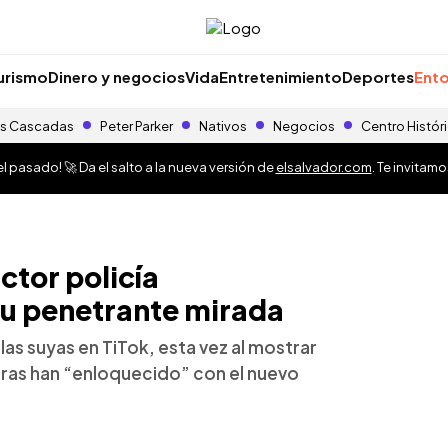
urismo
Dinero y negocios
Vida
Entretenimiento
Deportes
Ento
s Cascadas
Peter Parker
Nativos
Negocios
Centro Histór
 pasado! 🚀 Da el salto a la nueva versión de
elsalvador.com
. Te invitam
tor policía
u penetrante mirada
las suyas en TiTok, esta vez al mostrar
oras han “enloquecido” con el nuevo