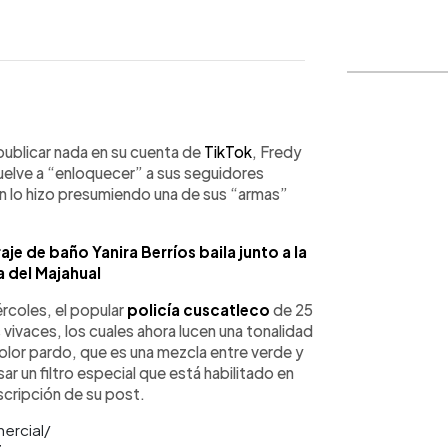
WhatsApp
Copiar link
 publicar nada en su cuenta de
TikTok
, Fredy
uelve a “enloquecer” a sus seguidores
ón lo hizo presumiendo una de sus “armas”
je de baño Yanira Berríos baila junto a la
a del Majahual
rcoles, el popular
policía cuscatleco
de 25
 vivaces, los cuales ahora lucen una tonalidad
olor pardo, que es una mezcla entre verde y
ar un filtro especial que está habilitado en
scripción de su post.
mercial/