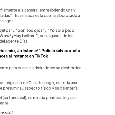
3
fijamente a la cámara, entreabriendo una y
bladas”. Esa mirada es la que ha alborotado a
 halagos.
 ojitos”, “bonitos ojos”, “Yo solo pido
¡Wow! ¡Muy bellos!”
, son algunos de los
del agente Díaz.
os mío, arrésteme!” Policía salvadoreño
ora al instante en TikTok
ciente para que sus admiradores se desborden
ño, originario de Chalatenango, es toda una
e presumir su aspecto físico y su galantería.
 (su tono real), su mirada penetrante y sus
yente.
mercial/