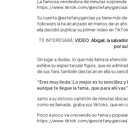
La famosa vendedora de minutas soprende c
https://www.tiktok.com/@estefanygarciaa
Su cuenta @estefanygarciaa ya tiene más de 
followers la ha alcanzado en menos de un año
ella decidió publicar su primer video en TikTok
TE INTERESARÁ:
VIDEO: Abigail, la salvad
por su 
Sin lugar a dudas, lo que más llama la atenció
exhibe su espectacular figura, que es admir
de sus fans también destacan en ella su sencil
“Eres muy linda. Lo mejor es tu sencillez 
aunque te llegue la fama, que para ahí vas
Junto a su vistoso carretón de minutas ubicado
como es llamada, graba sus tiktoks, que en cu
Poco a poco va creciendo su fama y popular
https://www.tiktok.com/@estefanygarciaa