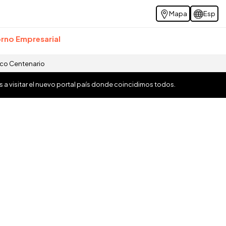
Mapa
Esp
rno Empresarial
ico Centenario
os a visitar el nuevo portal país donde coincidimos todos.