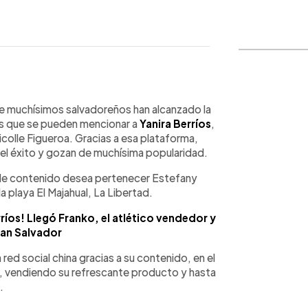
WhatsApp
Copiar link
de muchísimos salvadoreños han alcanzado la
os que se pueden mencionar a
Yanira Berríos
,
colle Figueroa. Gracias a esa plataforma,
del éxito y gozan de muchísima popularidad.
de contenido desea pertenecer Estefany
a playa El Majahual, La Libertad.
íos! Llegó Franko, el atlético vendedor y
San Salvador
red social china gracias a su contenido, en el
o, vendiendo su refrescante producto y hasta
.