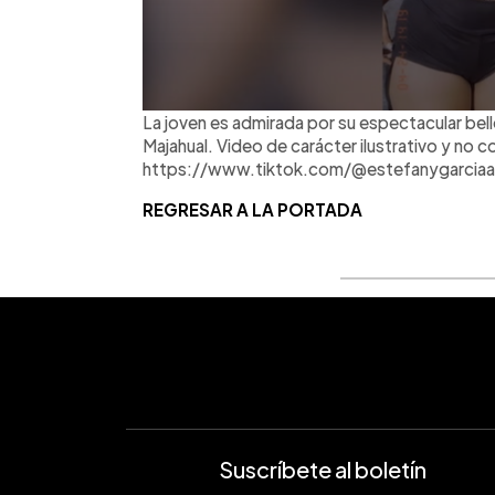
La joven es admirada por su espectacular belle
Majahual. Video de carácter ilustrativo y no c
https://www.tiktok.com/@estefanygarciaa
REGRESAR A LA PORTADA
Suscríbete al boletín