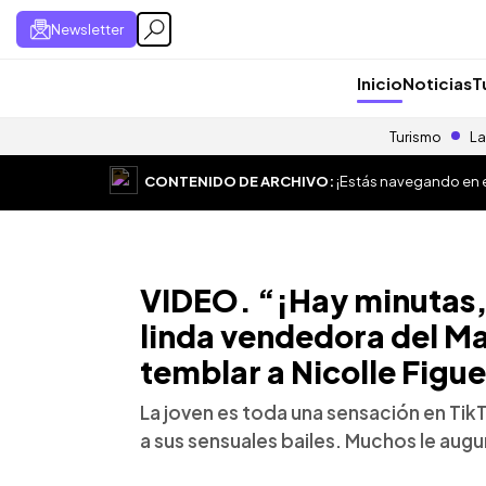
Newsletter
Inicio
Noticias
T
Turismo
La
CONTENIDO DE ARCHIVO:
¡Estás navegando en el
VIDEO. “¡Hay minutas, 
linda vendedora del Ma
temblar a Nicolle Figu
La joven es toda una sensación en TikT
a sus sensuales bailes. Muchos le augu