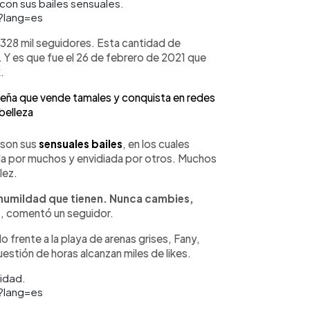
on sus bailes sensuales.
?lang=es
328 mil seguidores. Esta cantidad de
. Y es que fue el 26 de febrero de 2021 que
.
oreña que vende tamales y conquista en redes
belleza
n son sus
sensuales bailes
, en los cuales
ada por muchos y envidiada por otros. Muchos
lez.
y humildad que tienen. Nunca cambies,
”
, comentó un seguidor.
 frente a la playa de arenas grises, Fany,
estión de horas alcanzan miles de likes.
idad.
?lang=es