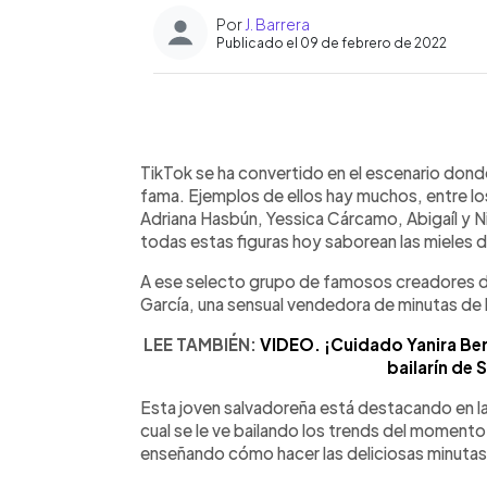
Por
J. Barrera
Publicado el 09 de febrero de 2022
0:00
Facebook
Twitter
►
Escuchar artículo
TikTok se ha convertido en el escenario don
fama. Ejemplos de ellos hay muchos, entre l
Adriana Hasbún, Yessica Cárcamo, Abigaíl y Ni
todas estas figuras hoy saborean las mieles 
A ese selecto grupo de famosos creadores 
García, una sensual vendedora de minutas de l
LEE TAMBIÉN:
VIDEO. ¡Cuidado Yanira Berr
bailarín de 
Esta joven salvadoreña está destacando en la 
cual se le ve bailando los trends del moment
enseñando cómo hacer las deliciosas minutas