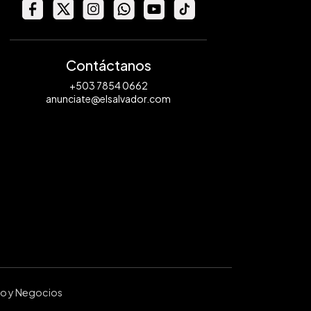
Contáctanos
+503 7854 0662
anunciate@elsalvador.com
ro y Negocios