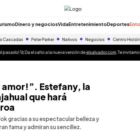
urismo
Dinero y negocios
Vida
Entretenimiento
Deportes
Ento
s Cascadas
Peter Parker
Nativos
Negocios
Centro Histór
 pasado! 🚀 Da el salto a la nueva versión de
elsalvador.com
. Te invitam
amor!”. Estefany, la
jahual que hará
eroa
ok gracias a su espectacular belleza y
ran fama y admiran su sencillez.