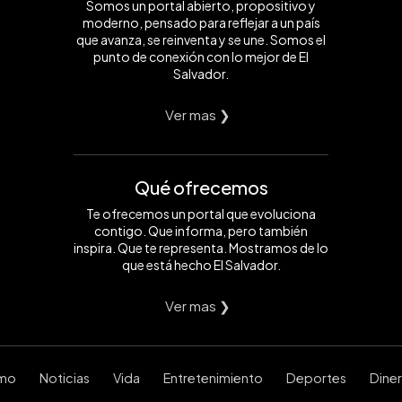
Somos un portal abierto, propositivo y
moderno, pensado para reflejar a un país
que avanza, se reinventa y se une. Somos el
punto de conexión con lo mejor de El
Salvador.
Ver mas ❯
Qué ofrecemos
Te ofrecemos un portal que evoluciona
contigo. Que informa, pero también
inspira. Que te representa. Mostramos de lo
que está hecho El Salvador.
Ver mas ❯
smo
Noticias
Vida
Entretenimiento
Deportes
Dine